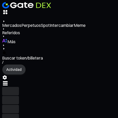
Mercados
Perpetuos
Spot
Intercambiar
Meme
Referidos
Más
Buscar token/billetera
/
Actividad