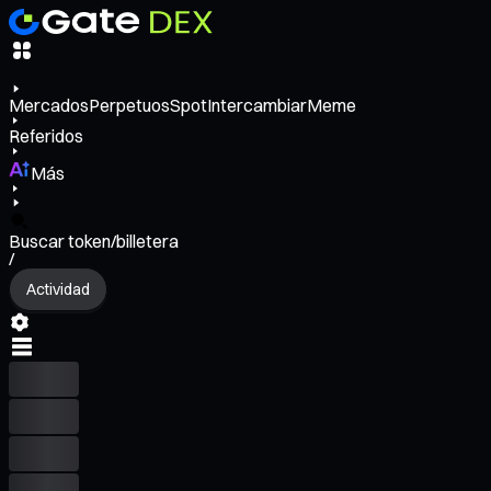
Mercados
Perpetuos
Spot
Intercambiar
Meme
Referidos
Más
Buscar token/billetera
/
Actividad