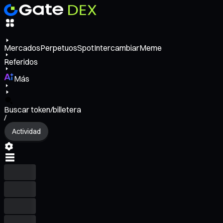
Mercados
Perpetuos
Spot
Intercambiar
Meme
Referidos
Más
Buscar token/billetera
/
Actividad