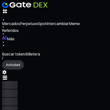
Mercados
Perpetuos
Spot
Intercambiar
Meme
Referidos
Más
Buscar token/billetera
/
Actividad