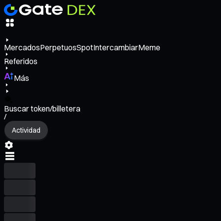
Mercados
Perpetuos
Spot
Intercambiar
Meme
Referidos
Más
Buscar token/billetera
/
Actividad