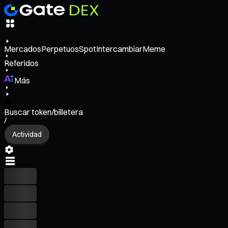
Mercados
Perpetuos
Spot
Intercambiar
Meme
Referidos
Más
Buscar token/billetera
/
Actividad