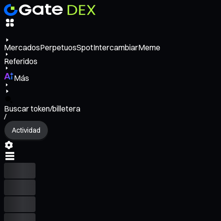
Mercados
Perpetuos
Spot
Intercambiar
Meme
Referidos
Más
Buscar token/billetera
/
Actividad