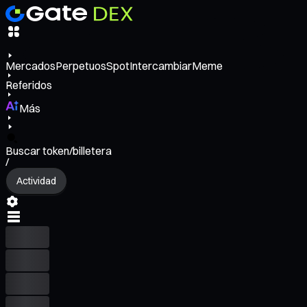
Mercados
Perpetuos
Spot
Intercambiar
Meme
Referidos
Más
Buscar token/billetera
/
Actividad