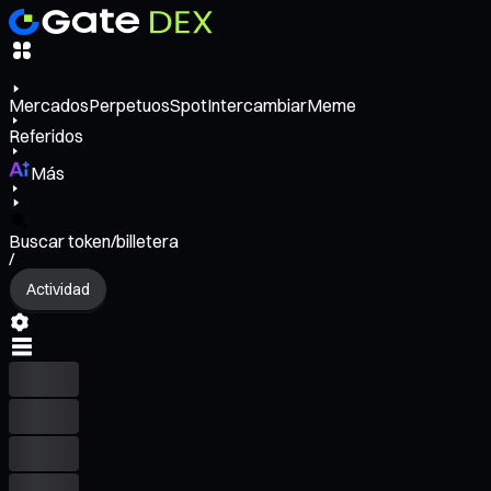
Mercados
Perpetuos
Spot
Intercambiar
Meme
Referidos
Más
Buscar token/billetera
/
Actividad