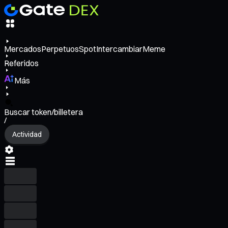
Mercados
Perpetuos
Spot
Intercambiar
Meme
Referidos
Más
Buscar token/billetera
/
Actividad