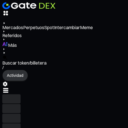
Mercados
Perpetuos
Spot
Intercambiar
Meme
Referidos
Más
Buscar token/billetera
/
Actividad