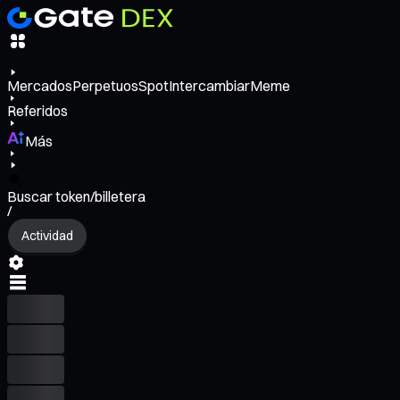
Mercados
Perpetuos
Spot
Intercambiar
Meme
Referidos
Más
Buscar token/billetera
/
Actividad