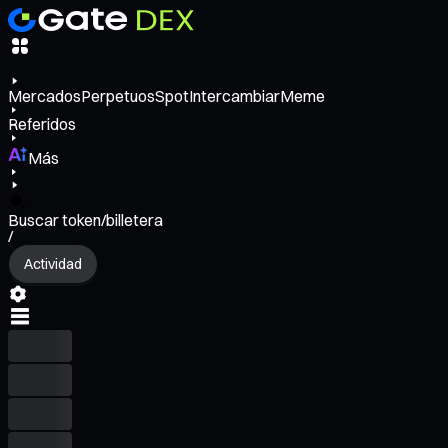
Mercados
Perpetuos
Spot
Intercambiar
Meme
Referidos
Más
Buscar token/billetera
/
Actividad