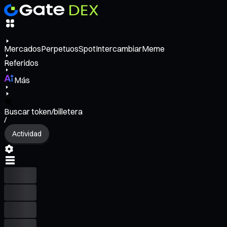
Mercados
Perpetuos
Spot
Intercambiar
Meme
Referidos
Más
Buscar token/billetera
/
Actividad