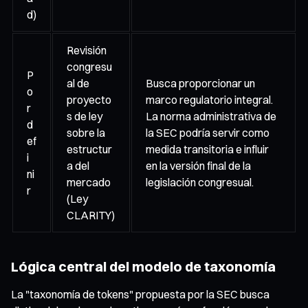
d)
Revisión
congresu
P
al de
Busca proporcionar un
o
proyecto
marco regulatorio integral.
r
s de ley
La norma administrativa de
d
sobre la
la SEC podría servir como
ef
estructur
medida transitoria e influir
i
a del
en la versión final de la
ni
mercado
legislación congresual.
r
(Ley
CLARITY)
Lógica central del modelo de taxonomía
La "taxonomía de tokens" propuesta por la SEC busca