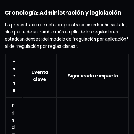
Cronología: Administración y legislación
La presentación de esta propuesta no es un hecho aislado,
sino parte de un cambio más amplio de los reguladores
estadounidenses: del modelo de "regulación por aplicación"
al de "regulación por reglas claras".
F
e
Evento
c
Significado e impacto
clave
h
a
P
ri
n
ci