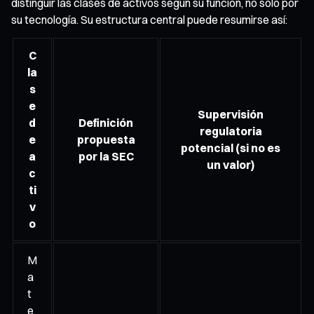
distinguir las clases de activos según su función, no solo por
su tecnología. Su estructura central puede resumirse así:
C
la
s
e
Supervisión
d
Definición
regulatoria
e
propuesta
potencial (si no es
a
por la SEC
un valor)
c
ti
v
o
M
a
t
e