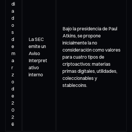
di
a
d
o
Bajo la presidencia de Paul
s
Atkins, se propone
d
La SEC
inicialmente la no
e
emite un
consideración como valores
m
Aviso
para cuatro tipos de
a
Interpret
criptoactivos: materias
r
ativo
primas digitales, utilidades,
z
interno
coleccionables y
o
stablecoins.
d
e
2
0
2
6