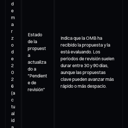
d
e
m
a
r
Estado
z
Indica que la OMB ha
de la
o
recibido la propuesta y la
propuest
d
está evaluando. Los
a
e
periodos de revisión suelen
actualiza
2
durar entre 30 y 90 días,
do a
0
aunque las propuestas
"Pendient
2
clave pueden avanzar más
e de
6
rápido o más despacio.
revisión"
(a
c
tu
al
id
a