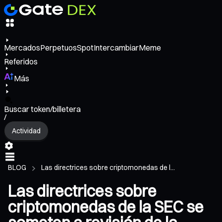
Mercados
Perpetuos
Spot
Intercambiar
Meme
Referidos
Más
Buscar token/billetera
/
Actividad
BLOG
Las directrices sobre criptomonedas de l...
Las directrices sobre
criptomonedas de la SEC se