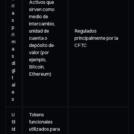
Activos que
ri
sirven como
a
medio de
s
intercambio,
p
unidad de
Regulados
ri
cuenta o
principalmente por la
m
depósito de
CFTC
a
valor (por
s
ejemplo,
di
Bitcoin,
gi
Ethereum)
t
al
e
s
U
Tokens
til
funcionales
id
utilizados para