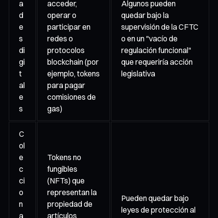
a
acceder,
Algunos pueden
d
operar o
quedar bajo la
e
participar en
supervisión de la CFTC
s
redes o
o en un "vacío de
di
protocolos
regulación funcional"
gi
blockchain (por
que requeriría acción
t
ejemplo, tokens
legislativa
al
para pagar
e
comisiones de
s
gas)
C
ol
e
Tokens no
c
fungibles
ci
(NFTs) que
o
representan la
Pueden quedar bajo
n
propiedad de
leyes de protección al
a
artículos