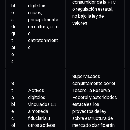
consumidor de la FTC
bl
digitales
o regulación estatal,
e
únicos,
no bajo la ley de
s
principalmente
valores
di
en cultura, arte
gi
o
t
entretenimient
al
o
e
s
Supervisados
S
conjuntamente por el
t
Activos
Tesoro, la Reserva
a
digitales
Federal y autoridades
bl
vinculados 1:1
estatales; los
e
a moneda
proyectos de ley
c
fiduciaria u
sobre estructura de
oi
otros activos
mercado clarificarán