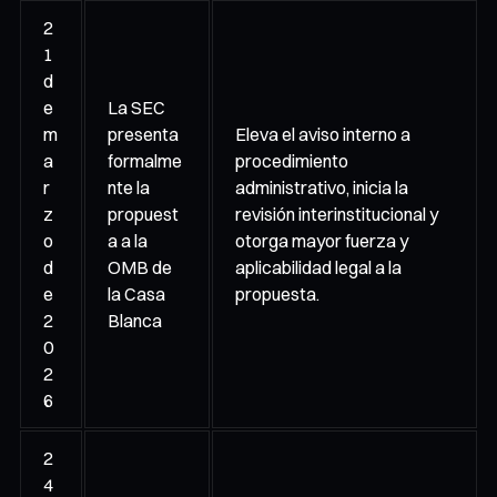
2
1
d
e
La SEC
m
presenta
Eleva el aviso interno a
a
formalme
procedimiento
r
nte la
administrativo, inicia la
z
propuest
revisión interinstitucional y
o
a a la
otorga mayor fuerza y
d
OMB de
aplicabilidad legal a la
e
la Casa
propuesta.
2
Blanca
0
2
6
2
4