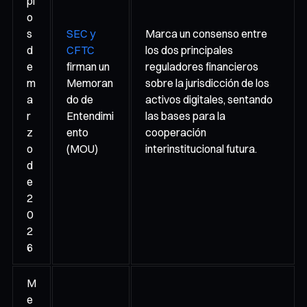
pi
o
s
SEC y
Marca un consenso entre
d
CFTC
los dos principales
e
firman un
reguladores financieros
m
Memoran
sobre la jurisdicción de los
a
do de
activos digitales, sentando
r
Entendimi
las bases para la
z
ento
cooperación
o
(MOU)
interinstitucional futura.
d
e
2
0
2
6
M
e