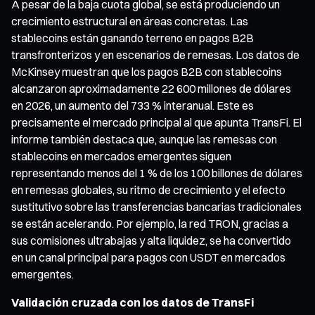
A pesar de la baja cuota global, se está produciendo un
crecimiento estructural en áreas concretas. Las
stablecoins están ganando terreno en pagos B2B
transfronterizos y en escenarios de remesas. Los datos de
McKinsey muestran que los pagos B2B con stablecoins
alcanzaron aproximadamente 22 600 millones de dólares
en 2026, un aumento del 733 % interanual. Este es
precisamente el mercado principal al que apunta TransFi. El
informe también destaca que, aunque las remesas con
stablecoins en mercados emergentes siguen
representando menos del 1 % de los 100 billones de dólares
en remesas globales, su ritmo de crecimiento y el efecto
sustitutivo sobre las transferencias bancarias tradicionales
se están acelerando. Por ejemplo, la red TRON, gracias a
sus comisiones ultrabajas y alta liquidez, se ha convertido
en un canal principal para pagos con USDT en mercados
emergentes.
Validación cruzada con los datos de TransFi