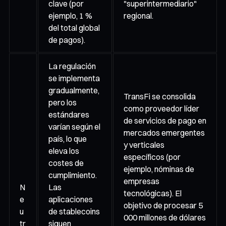
clave (por
"superintermediario"
ejemplo, 1 %
regional.
del total global
de pagos).
La regulación
se implementa
gradualmente,
TransFi se consolida
pero los
como proveedor líder
estándares
de servicios de pago en
varían según el
mercados emergentes
país, lo que
y verticales
eleva los
específicos (por
costes de
ejemplo, nóminas de
cumplimiento.
empresas
N
Las
tecnológicas). El
e
aplicaciones
objetivo de procesar 5
u
de stablecoins
000 millones de dólares
tr
siguen