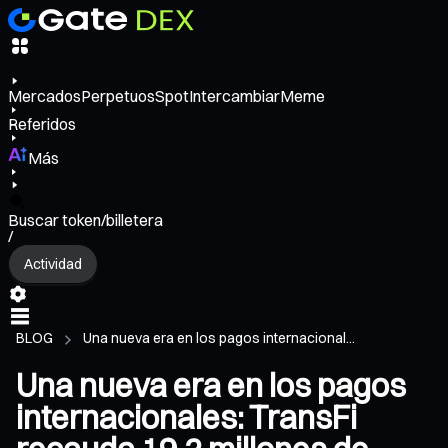
Mercados
Perpetuos
Spot
Intercambiar
Meme
Referidos
Más
Buscar token/billetera
/
Actividad
BLOG
Una nueva era en los pagos internacional...
Una nueva era en los pagos
internacionales: TransFi