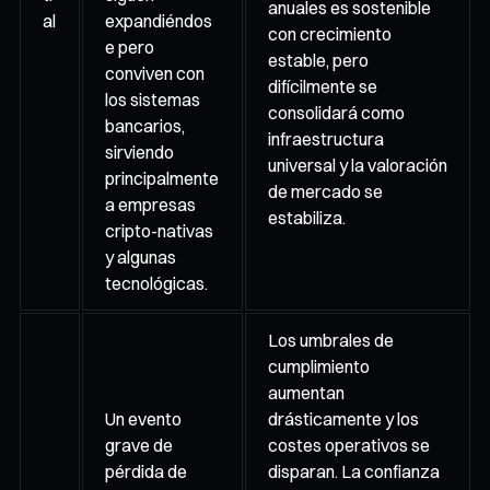
anuales es sostenible
al
expandiéndos
con crecimiento
e pero
estable, pero
conviven con
difícilmente se
los sistemas
consolidará como
bancarios,
infraestructura
sirviendo
universal y la valoración
principalmente
de mercado se
a empresas
estabiliza.
cripto-nativas
y algunas
tecnológicas.
Los umbrales de
cumplimiento
aumentan
Un evento
drásticamente y los
grave de
costes operativos se
pérdida de
disparan. La confianza