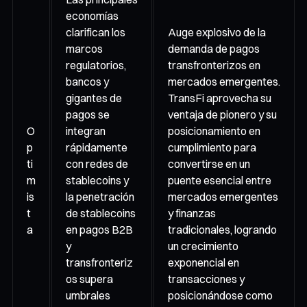
economías
clarifican los
Auge explosivo de la
marcos
demanda de pagos
regulatorios,
transfronterizos en
bancos y
mercados emergentes.
gigantes de
TransFi aprovecha su
pagos se
ventaja de pionero y su
O
integran
posicionamiento en
p
rápidamente
cumplimiento para
ti
con redes de
convertirse en un
m
stablecoins y
puente esencial entre
is
la penetración
mercados emergentes
t
de stablecoins
y finanzas
a
en pagos B2B
tradicionales, logrando
y
un crecimiento
transfronteriz
exponencial en
os supera
transacciones y
umbrales
posicionándose como