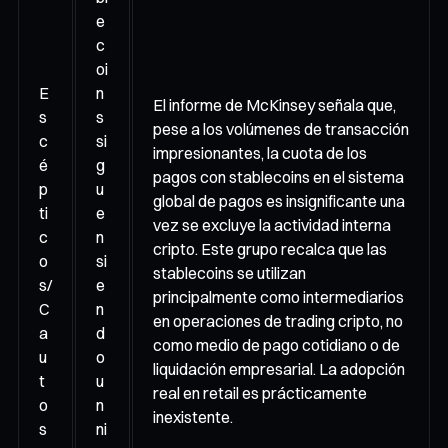
e
c
oi
E
n
El informe de McKinsey señala que,
s
s
pese a los volúmenes de transacción
c
si
impresionantes, la cuota de los
é
g
pagos con stablecoins en el sistema
p
u
global de pagos es insignificante una
ti
e
vez se excluye la actividad interna
c
n
cripto. Este grupo recalca que las
o
si
stablecoins se utilizan
s/
e
principalmente como intermediarios
C
n
en operaciones de trading cripto, no
a
d
como medio de pago cotidiano o de
u
o
liquidación empresarial. La adopción
t
u
real en retail es prácticamente
o
n
inexistente.
s
ni