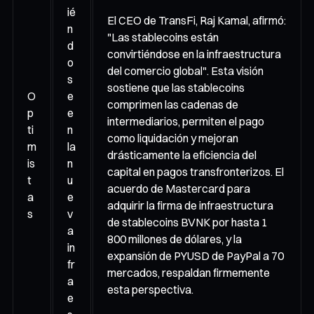
ié
El CEO de TransFi, Raj Kamal, afirmó:
n
"Las stablecoins están
d
convirtiéndose en la infraestructura
o
del comercio global". Esta visión
s
sostiene que las stablecoins
O
e
comprimen las cadenas de
p
e
intermediarios, permiten el pago
ti
n
como liquidación y mejoran
m
la
drásticamente la eficiencia del
is
n
capital en pagos transfronterizos. El
t
u
acuerdo de Mastercard para
a
e
adquirir la firma de infraestructura
s
v
de stablecoins BVNK por hasta 1
a
800 millones de dólares, y la
in
expansión de PYUSD de PayPal a 70
fr
mercados, respaldan firmemente
a
esta perspectiva.
e