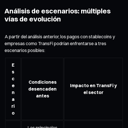
Análisis de escenarios: múltiples
vías de evolución
A partir del análisis anterior, los pagos con stablecoins y
empresas como TransFi podrían enfrentarse a tres
escenarios posibles:
E
s
c
Condiciones
e
Impacto en TransFi y
desencaden
n
el sector
antes
a
ri
o
Las principales