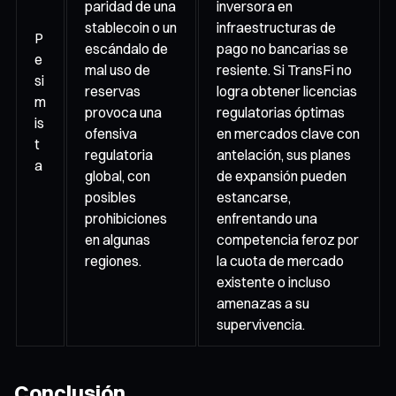
paridad de una
inversora en
stablecoin o un
infraestructuras de
P
escándalo de
pago no bancarias se
e
mal uso de
resiente. Si TransFi no
si
reservas
logra obtener licencias
m
provoca una
regulatorias óptimas
is
ofensiva
en mercados clave con
t
regulatoria
antelación, sus planes
a
global, con
de expansión pueden
posibles
estancarse,
prohibiciones
enfrentando una
en algunas
competencia feroz por
regiones.
la cuota de mercado
existente o incluso
amenazas a su
supervivencia.
Conclusión