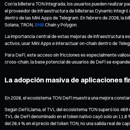
Con la billetera TON integrada, los usuarios pueden realizar p
el proveedor de infraestructura de billeteras Dynamic integr
dentro de las Mini Apps de Telegram. En febrero de 2026, la b
Solana, TRON,
BNB
Chain y Polygon.
La importancia central de estas mejoras de infraestructura es
activos, usar Mini Apps e interactuar on-chain dentro de Teleg
Para DeFi, este acceso sin fricciones es especialmente valios
cross-chain, la base potencial de usuarios de DeFi se expande 
La adopción masiva de aplicaciones fin
En 2026, el ecosistema TON DeFi muestra una mejora constante
Según DeFiLlama, el TVL del ecosistema TON superó los 469 mil
TVL de DeFi denominado en el token nativo cayó solo un 11,6 % 
del 26,4 % en el precio del token TON, no una salida real de capi