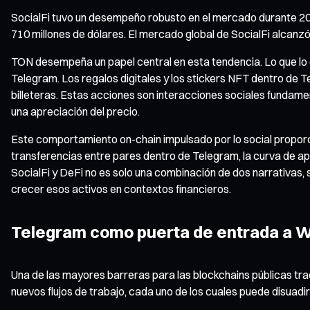
SocialFi tuvo un desempeño robusto en el mercado durante 2026
710 millones de dólares. El mercado global de SocialFi alcanz
TON desempeña un papel central en esta tendencia. Lo que lo d
Telegram. Los regalos digitales y los stickers NFT dentro de
billeteras. Estas acciones son interacciones sociales fundame
una apreciación del precio.
Este comportamiento on-chain impulsado por lo social proporci
transferencias entre pares dentro de Telegram, la curva de ap
SocialFi y DeFi no es solo una combinación de dos narrativas, 
crecer esos activos en contextos financieros.
Telegram como puerta de entrada a We
Una de las mayores barreras para las blockchains públicas trad
nuevos flujos de trabajo, cada uno de los cuales puede disuad