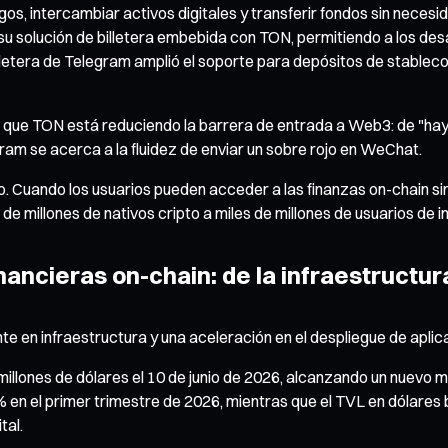
agos, intercambiar activos digitales y transferir fondos sin nece
ó su solución de billetera embebida con TON, permitiendo a los d
illetera de Telegram amplió el soporte para depósitos de stablec
 que TON está reduciendo la barrera de entrada a Web3: de "hay q
ram se acerca a la fluidez de enviar un sobre rojo en WeChat.
o. Cuando los usuarios pueden acceder a las finanzas on-chain s
de millones de nativos cripto a miles de millones de usuarios de i
ancieras on-chain: de la infraestructur
 en infraestructura y una aceleración en el despliegue de aplic
lones de dólares el 10 de junio de 2026, alcanzando un nuevo má
en el primer trimestre de 2026, mientras que el TVL en dólares b
tal.