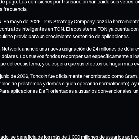
as de pago. Las comisiones por transacción han caído seis veces,
a frecuencia.
.
En mayo de 2026, TON Strategy Company lanzó la herramienta A
e contratos inteligentes en TON. El ecosistema TON ya cuenta co
uisito previo para un crecimiento sostenido de aplicaciones.
n Network anunció una nueva asignación de 24 millones de dólare
 de dólares. Los nuevos fondos recompensan específicamente a los
nque del ecosistema, y se espera que sus efectos se hagan más ev
 junio de 2026, Toncoin fue oficialmente renombrado como Gram.
tocolos de préstamos y demás siguen operando normalmente), ayuda a
Para aplicaciones DeFi orientadas a usuarios convencionales, un
ado, se beneficia de los más de 1 000 millones de usuarios activ