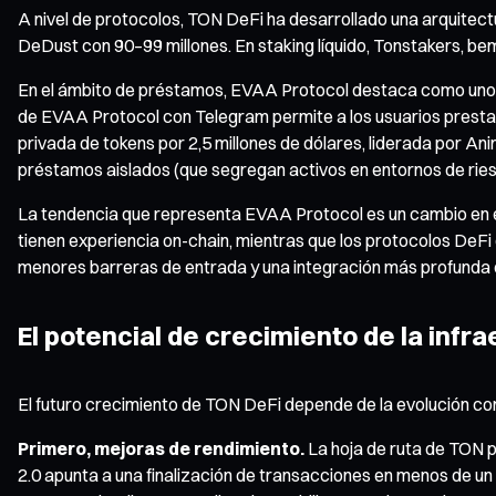
A nivel de protocolos, TON DeFi ha desarrollado una arquitect
DeDust con 90–99 millones. En staking líquido, Tonstakers, b
En el ámbito de préstamos, EVAA Protocol destaca como uno d
de EVAA Protocol con Telegram permite a los usuarios prestar
privada de tokens por 2,5 millones de dólares, liderada por An
préstamos aislados (que segregan activos en entornos de rie
La tendencia que representa EVAA Protocol es un cambio en el 
tienen experiencia on-chain, mientras que los protocolos DeFi
menores barreras de entrada y una integración más profunda 
El potencial de crecimiento de la inf
El futuro crecimiento de TON DeFi depende de la evolución cont
Primero, mejoras de rendimiento.
La hoja de ruta de TON p
2.0 apunta a una finalización de transacciones en menos de u