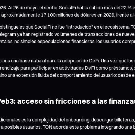
. Al 26 de mayo, el sector SocialFi había subido más del 22 % e
ó aproximadamente 17 100 millones de dólares en 2026, frente a l
istingue es que SocialFi no fue "introducido" en el ecosistema T
 Telegram ya han registrado volúmenes de transacciones de nueve
ntales, no simples especulaciones financieras: los usuarios compr
ona una base natural para la adopción de DeFi. Una vez que los us
rendizaje para participar en actividades DeFi como préstamos, s
sino una extensión fluida del comportamiento del usuario: desde e
b3: acceso sin fricciones a las finanza
icionales es la complejidad del onboarding: descargar billeteras
ir a posibles usuarios. TON aborda este problema integrando una 