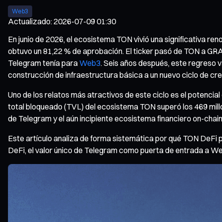
Web3
Actualizado
:
2026-07-09 01:30
En junio de 2026, el ecosistema TON vivió una significativa re
obtuvo un 81,22 % de aprobación. El ticker pasó de TON a GRA
Telegram tenía para
Web3
. Seis años después, este regreso 
construcción de infraestructura básica a un nuevo ciclo de cre
Uno de los relatos más atractivos de este ciclo es el potenci
total bloqueado (TVL) del ecosistema TON superó los 469 mill
de Telegram y el aún incipiente ecosistema financiero on-chain
Este artículo analiza de forma sistemática por qué TON DeFi p
DeFi, el valor único de Telegram como puerta de entrada a Web