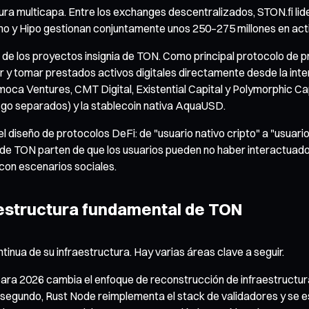
ura multicapa. Entre los exchanges descentralizados, STON.fi li
emo y Hipo gestionan conjuntamente unos 250–275 millones en ac
e los proyectos insignia de TON. Como principal protocolo de p
 y tomar prestados activos digitales directamente desde la int
imoca Ventures, CMT Digital, Existential Capital y Polymorphic Cap
sgo separados) y la stablecoin nativa AquaUSD.
diseño de protocolos DeFi: de "usuario nativo cripto" a "usuario
 de TON parten de que los usuarios pueden no haber interactuado 
con escenarios sociales.
raestructura fundamental de TON
inua de su infraestructura. Hay varias áreas clave a seguir.
ara 2026 cambia el enfoque de reconstrucción de infraestructura
n segundo, Rust Node reimplementa el stack de validadores y se 