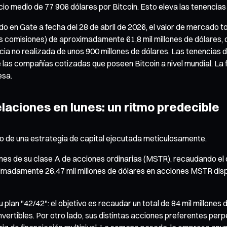
cio medio de 77 906 dólares por Bitcoin. Esto eleva las tenencias
 en Gate a fecha del 28 de abril de 2026, el valor de mercado tot
as comisiones) de aproximadamente 61,8 mil millones de dólares,
a no realizada de unos 900 millones de dólares. Las tenencias d
 las compañías cotizadas que poseen Bitcoin a nivel mundial. La 
esa.
laciones en lunes: un ritmo predecible
hito de una estrategia de capital ejecutada meticulosamente.
es de su clase A de acciones ordinarias (MSTR), recaudando el ca
imadamente 26,47 mil millones de dólares en acciones MSTR dispo
plan "42/42": el objetivo es recaudar un total de 84 mil millones 
vertibles. Por otro lado, sus distintas acciones preferentes p