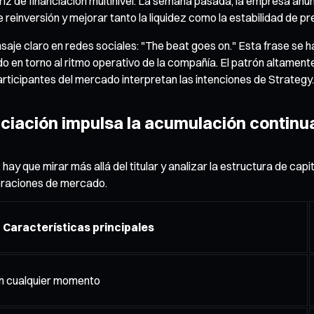
z de financiación multinivel. La semana pasada, la empresa anu
 reinversión y mejorar tanto la liquidez como la estabilidad de pr
nsaje claro en redes sociales: "The beat goes on." Esta frase se 
en torno al ritmo operativo de la compañía. El patrón altamente 
participantes del mercado interpretan las intenciones de Strategy.
ciación impulsa la acumulación continu
 que mirar más allá del titular y analizar la estructura de capit
peraciones de mercado.
Características principales
en cualquier momento