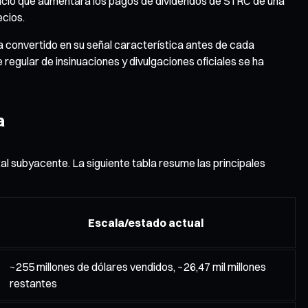
nció que aumentará los pagos de dividendos de STRC de una
ecios.
ha convertido en su señal característica antes de cada
regular de insinuaciones y divulgaciones oficiales se ha
a
al subyacente. La siguiente tabla resume las principales
Escala/estado actual
~255 millones de dólares vendidos, ~26,47 mil millones
restantes