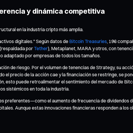
eferencia y dinámica competitiva
ctural en la industria cripto más amplia.
e activos digitales." Según datos de
Bitcoin Treasuries
, 196 compañ
 (respaldada por
Tether
), Metaplanet, MARA y otros, con tenenci
do o adaptado por empresas de todos los tamaños.
ión de riesgo. Por el volumen de tenencias de Strategy, su acción
l precio de la acción cae y la financiación se restringe, se po
, esto puede retroalimentar el sentimiento del mercado de Bitcoi
s sistémicos en toda la industria.
iones preferentes—como el aumento de frecuencia de dividendos
itales. Aunque estas innovaciones financieras responden a los ob