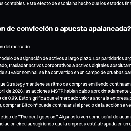
as contables. Este efecto de escala ha hecho que los estados fi
ón de convicción o apuesta apalancada?
ión del mercado.
odelo de asignación de activos a largo plazo. Los partidarios a
tado, trasladar activos corporativos a activos digitales absolut
de su valor nominal: se ha convertido en un campo de pruebas pa
n que Strategy mantiene su ritmo de compras emitiendo continuam
 abril de 2026, las acciones MSTR habían caído aproximadamente 
ca de 0,99. Esto significa que el mercado valora ahora la empresa 
es, comprar Bitcoin" puede continuar si el precio de la acción se 
etido de "The beat goes on." Algunos lo ven como señal de acumul
anciación circular, sugiriendo que la empresa está atrapada en un 