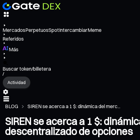
Mercados
Perpetuos
Spot
Intercambiar
Meme
Referidos
Más
Buscar token/billetera
/
Actividad
BLOG
SIREN se acerca a 1 $: dinámica del merc...
SIREN se acerca a 1 $: dinámic
descentralizado de opciones