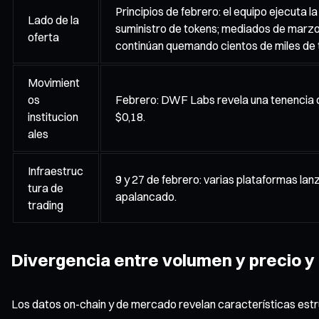
Principios de febrero: el equipo ejecuta 
Lado de la
suministro de tokens; mediados de marz
oferta
continúan quemando cientos de miles de 
Movimient
os
Febrero: DWF Labs revela una tenencia d
institucion
$0,18.
ales
Infraestruc
9 y 27 de febrero: varias plataformas la
tura de
apalancado.
trading
Divergencia entre volumen y precio 
Los datos on-chain y de mercado revelan características estruc