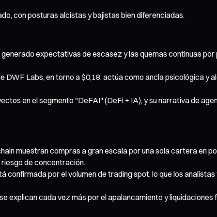
do, con posturas alcistas y bajistas bien diferenciadas.
o ha generado expectativas de escasez y las quemas continuas p
 de DWF Labs, en torno a $0,18, actúa como ancla psicológica y al
yectos en el segmento "DeFAI" (DeFi + IA), y su narrativa de agen
chain muestran compras a gran escala por una sola cartera en po
 riesgo de concentración.
á confirmada por el volumen de trading spot, lo que los analistas 
e explican cada vez más por el apalancamiento y liquidaciones f