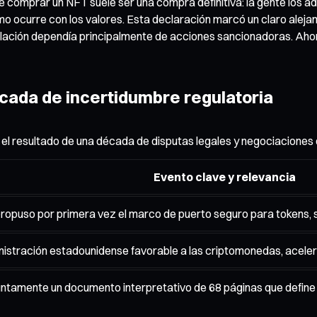
ue comprar un NFT suele ser una compra definitiva: la gente los ad
o ocurre con los valores. Esta declaración marcó un claro alejam
egulación dependía principalmente de acciones sancionadoras. Ah
cada de incertidumbre regulatoria
s el resultado de una década de disputas legales y negociaciones 
Evento clave y relevancia
opuso por primera vez el marco de puerto seguro para tokens, s
stración estadounidense favorable a las criptomonedas, aceleran
ntamente un documento interpretativo de 68 páginas que define e