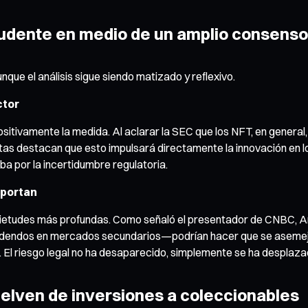
udente en medio de un amplio consenso
ue el análisis sigue siendo matizado y reflexivo.
ctor
ositivamente la medida. Al aclarar la SEC que los NFT, en general,
stas destacan que esto impulsará directamente la innovación en l
ba por la incertidumbre regulatoria.
mportan
nquietudes más profundas. Como señaló el presentador de CNBC, A
videndos en mercados secundarios—podrían hacer que se asemejen
 El riesgo legal no ha desaparecido, simplemente se ha desplazad
uelven de inversiones a coleccionables