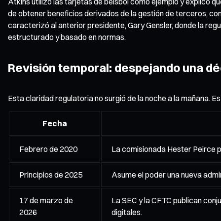
Atkins utilizó las tarjetas de béisbol como ejemplo y explicó q
de obtener beneficios derivados de la gestión de terceros, com
caracterizó al anterior presidente, Gary Gensler, donde la r
estructurado y basado en normas.
Revisión temporal: despejando una dé
Esta claridad regulatoria no surgió de la noche a la mañana. E
Fecha
Febrero de 2020
La comisionada Hester Peirce pr
Principios de 2025
Asume el poder una nueva admini
17 de marzo de
La SEC y la CFTC publican conju
2026
digitales.