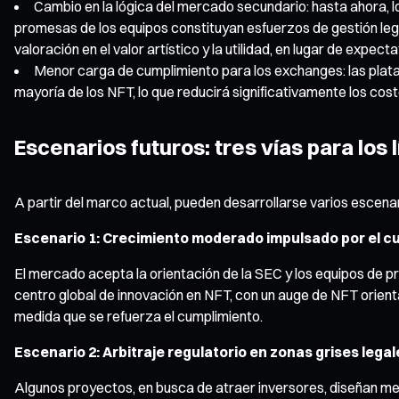
Cambio en la lógica del mercado secundario: hasta ahora, l
promesas de los equipos constituyan esfuerzos de gestión leg
valoración en el valor artístico y la utilidad, en lugar de expect
Menor carga de cumplimiento para los exchanges: las plat
mayoría de los NFT, lo que reducirá significativamente los cos
Escenarios futuros: tres vías para los 
A partir del marco actual, pueden desarrollarse varios escenar
Escenario 1: Crecimiento moderado impulsado por el c
El mercado acepta la orientación de la SEC y los equipos de pr
centro global de innovación en NFT, con un auge de NFT orie
medida que se refuerza el cumplimiento.
Escenario 2: Arbitraje regulatorio en zonas grises legal
Algunos proyectos, en busca de atraer inversores, diseñan m