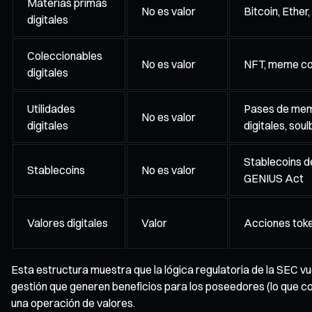
Materias primas
No es valor
Bitcoin, Ether,
digitales
Coleccionables
No es valor
NFT, meme coi
digitales
Utilidades
Pases de memb
No es valor
digitales
digitales, sou
Stablecoins d
Stablecoins
No es valor
GENIUS Act
Valores digitales
Valor
Acciones tok
Esta estructura muestra que la lógica regulatoria de la SEC v
gestión que generen beneficios para los poseedores (lo que con
una operación de valores.