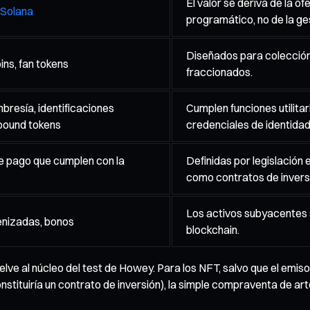
El valor se deriva de la o
Solana
programático, no de la ge
Diseñados para colección o
ns, fan tokens
fraccionados.
resía, identificaciones
Cumplen funciones utilita
lbound tokens
credenciales de identidad
e pago que cumplen con la
Definidas por legislación
como contratos de invers
Los activos subyacentes so
enizadas, bonos
blockchain.
uelve al núcleo del test de Howey. Para los NFT, salvo que el em
stituiría un contrato de inversión), la simple compraventa de art