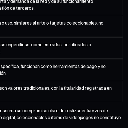
ferta y demanda de la red y de su funcionamiento
stión de terceros.
 uso, similares al arte o tarjetas coleccionables, no
rias específicas, como entradas, certificados o
.
 específica, funcionan como herramientas de pago y no
ión.
n valores tradicionales, con la titularidad registrada en
isor asuma un compromiso claro de realizar esfuerzos de
e digital, coleccionables o ítems de videojuegos no constituye