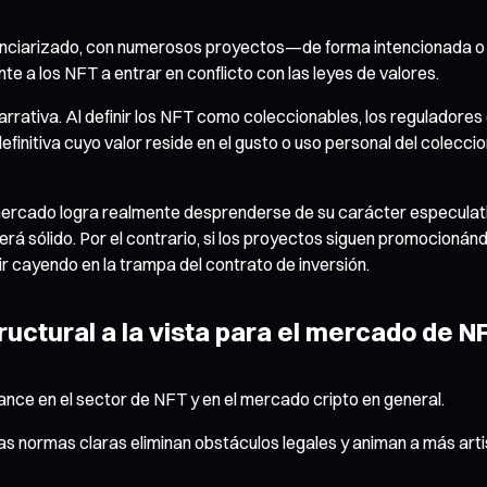
anciarizado, con numerosos proyectos—de forma intencionada o 
e a los NFT a entrar en conflicto con las leyes de valores.
rrativa. Al definir los NFT como coleccionables, los reguladore
initiva cuyo valor reside en el gusto o uso personal del coleccio
mercado logra realmente desprenderse de su carácter especulati
erá sólido. Por el contrario, si los proyectos siguen promocionán
ir cayendo en la trampa del contrato de inversión.
uctural a la vista para el mercado de N
ance en el sector de NFT y en el mercado cripto en general.
 normas claras eliminan obstáculos legales y animan a más artist