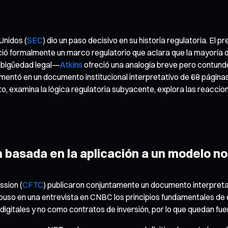
Unidos (
SEC
) dio un paso decisivo en su historia regulatoria. El 
ció formalmente un marco regulatorio que aclara que la mayoría 
mbigüedad legal—
Atkins
ofreció una analogía breve pero contunde
entó en un documento institucional interpretativo de 68 páginas
to, examina la lógica regulatoria subyacente, explora las reaccio
n basada en la aplicación a un modelo n
ssion (
CFTC
) publicaron conjuntamente un documento interpreta
 expuso en una entrevista en CNBC los principios fundamentales de
gitales y no como contratos de inversión, por lo que quedan fuer