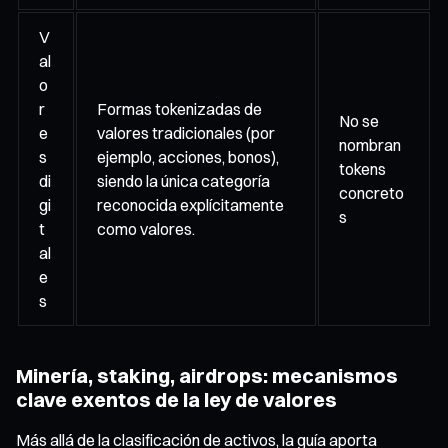
V
al
o
r
Formas tokenizadas de
No se
e
valores tradicionales (por
nombran
s
ejemplo, acciones, bonos),
tokens
di
siendo la única categoría
concreto
gi
reconocida explícitamente
s
t
como valores.
al
e
s
Minería, staking, airdrops: mecanismos
clave exentos de la ley de valores
Más allá de la clasificación de activos, la guía aporta