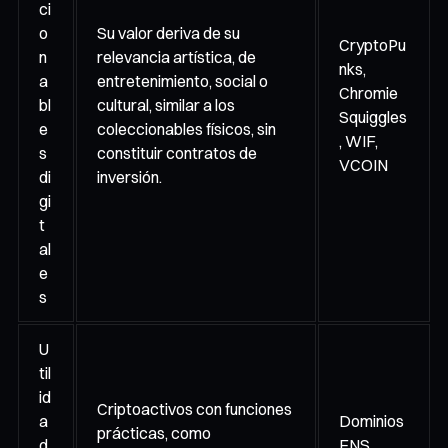
ci
o
Su valor deriva de su
CryptoPu
n
relevancia artística, de
nks,
a
entretenimiento, social o
Chromie
bl
cultural, similar a los
Squiggles
e
coleccionables físicos, sin
, WIF,
s
constituir contratos de
VCOIN
di
inversión.
gi
t
al
e
s
U
til
id
Criptoactivos con funciones
a
Dominios
prácticas, como
d
ENS,