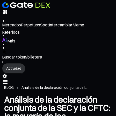
Mercados
Perpetuos
Spot
Intercambiar
Meme
Referidos
Más
Buscar token/billetera
/
Actividad
BLOG
Análisis de la declaración conjunta de l...
Análisis de la declaración
conjunta de la SEC y la CFTC: