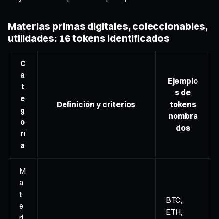
Materias primas digitales, coleccionables,
utilidades: 16 tokens identificados
C
a
Ejemplo
t
s de
e
Definición y criterios
tokens
g
nombra
o
dos
rí
a
M
a
t
BTC,
e
ETH,
ri