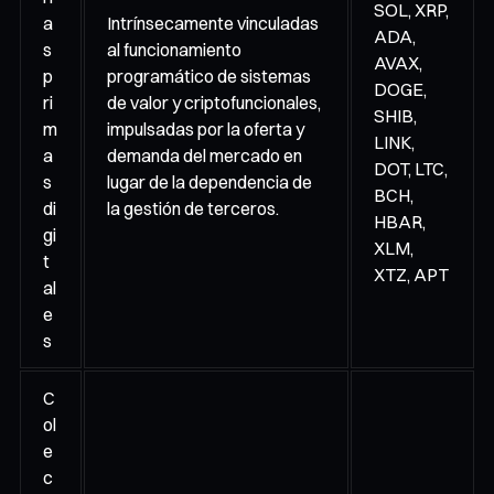
SOL, XRP,
a
Intrínsecamente vinculadas
ADA,
s
al funcionamiento
AVAX,
p
programático de sistemas
DOGE,
ri
de valor y criptofuncionales,
SHIB,
m
impulsadas por la oferta y
LINK,
a
demanda del mercado en
DOT, LTC,
s
lugar de la dependencia de
BCH,
di
la gestión de terceros.
HBAR,
gi
XLM,
t
XTZ, APT
al
e
s
C
ol
e
c