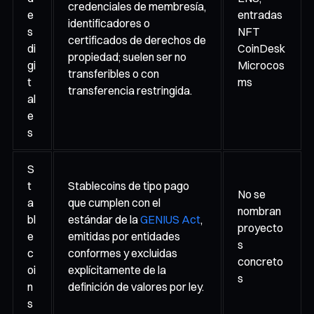
credenciales de membresía,
e
entradas
identificadores o
s
NFT
certificados de derechos de
di
CoinDesk
propiedad; suelen ser no
gi
Microcos
transferibles o con
t
ms
transferencia restringida.
al
e
s
S
t
Stablecoins de tipo pago
No se
a
que cumplen con el
nombran
bl
estándar de la
GENIUS Act
,
proyecto
e
emitidas por entidades
s
c
conformes y excluidas
concreto
oi
explícitamente de la
s
n
definición de valores por ley.
s