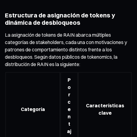
Estructura de asignación de tokens y
dinámica de desbloqueos
La asignación de tokens de RAIN abarca múltiples
categorías de stakeholders, cada una con motivaciones y
patrones de comportamiento distintos frente a los
desbloqueos. Según datos públicos de tokenomics, la
distribución de RAIN es la siguiente:
P
o
r
c
Características
Categoría
e
clave
n
t
aj