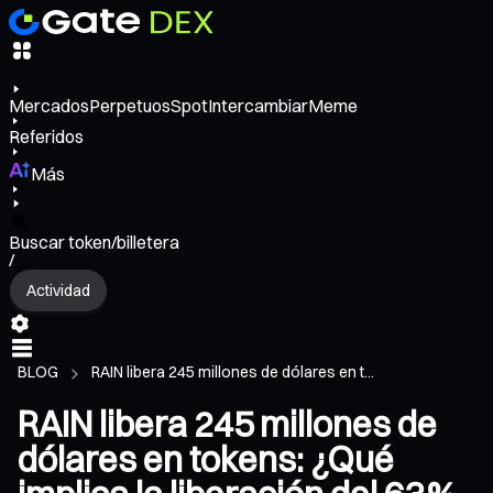
Mercados
Perpetuos
Spot
Intercambiar
Meme
Referidos
Más
Buscar token/billetera
/
Actividad
BLOG
RAIN libera 245 millones de dólares en t...
RAIN libera 245 millones de
dólares en tokens: ¿Qué