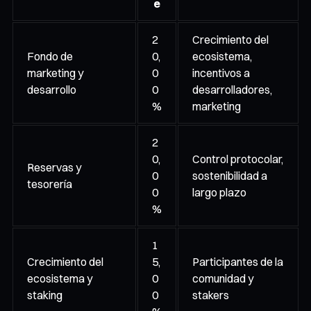
e
2
Crecimiento del
Fondo de
0,
ecosistema,
marketing y
0
incentivos a
desarrollo
0
desarrolladores,
%
marketing
2
0,
Control protocolar,
Reservas y
0
sostenibilidad a
tesorería
0
largo plazo
%
1
Crecimiento del
5,
Participantes de la
ecosistema y
0
comunidad y
staking
0
stakers