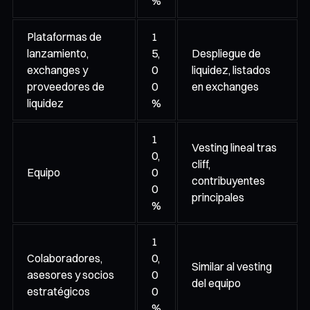
%
Plataformas de
1
lanzamiento,
5,
Despliegue de
exchanges y
0
liquidez, listados
proveedores de
0
en exchanges
liquidez
%
1
Vesting lineal tras
0,
cliff,
Equipo
0
contribuyentes
0
principales
%
1
Colaboradores,
0,
Similar al vesting
asesores y socios
0
del equipo
estratégicos
0
%