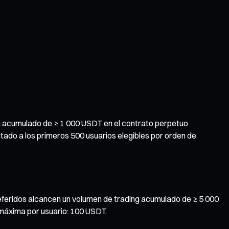
ng acumulado de ≥ 1 000 USDT en el contrato perpetuo
do a los primeros 500 usuarios elegibles por orden de
eferidos alcancen un volumen de trading acumulado de ≥ 5 000
máxima por usuario: 100 USDT.