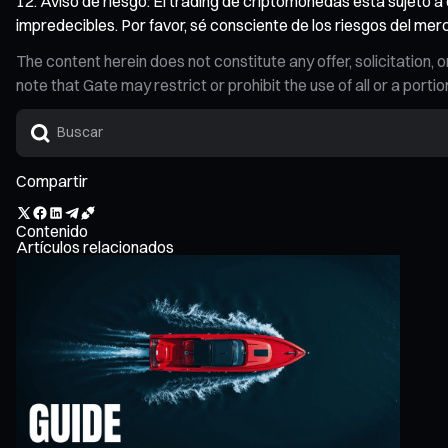
Aviso de riesgo: El trading de criptomonedas está sujeto a d
impredecibles. Por favor, sé consciente de los riesgos del me
The content herein does not constitute any offer, solicitatio
note that Gate may restrict or prohibit the use of all or a por
Compartir
Contenido
Artículos relacionados