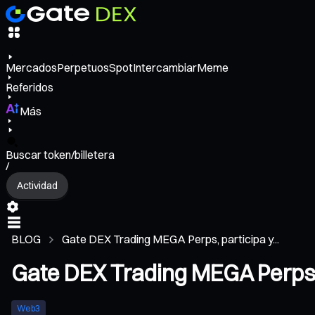
Mercados
Perpetuos
Spot
Intercambiar
Meme
Referidos
Más
Buscar token/billetera
/
Actividad
BLOG
Gate DEX Trading MEGA Perps, participa y...
Gate DEX Trading MEGA Perps,
Web3