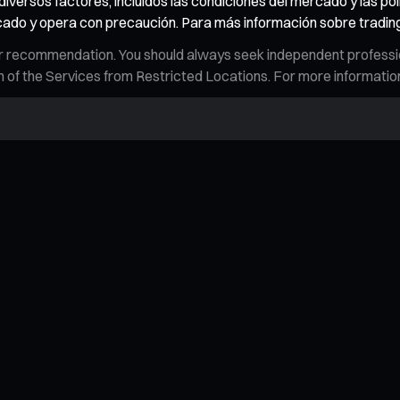
iversos factores, incluidos las condiciones del mercado y las polí
rcado y opera con precaución. Para más información sobre trading
n, or recommendation. You should always seek independent profess
tion of the Services from Restricted Locations. For more informati