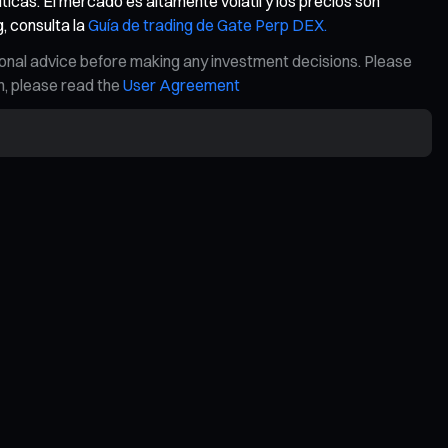
ticas. El mercado es altamente volátil y los precios son
, consulta la
Guía de trading de Gate Perp DEX.
ional advice before making any investment decisions. Please
on, please read the
User Agreement