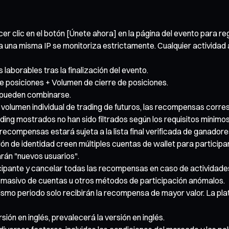
 clic en el botón [Únete ahora] en la página del evento para regi
 a una misma IP se monitoriza estrictamente. Cualquier actividad
laborables tras la finalización del evento.
e posiciones + Volumen de cierre de posiciones.
 pueden combinarse.
e volumen individual de trading de futuros, las recompensas corres
ading mostrados no han sido filtrados según los requisitos mínimo
 recompensas estará sujeta a la lista final verificada de ganadore
ón de identidad creen múltiples cuentas de wallet para participar
rán "nuevos usuarios".
icipante y cancelar todas las recompensas en caso de actividade
ro masivo de cuentas u otros métodos de participación anómalos.
ismo periodo solo recibirán la recompensa de mayor valor. La plat
sión en inglés, prevalecerá la versión en inglés.