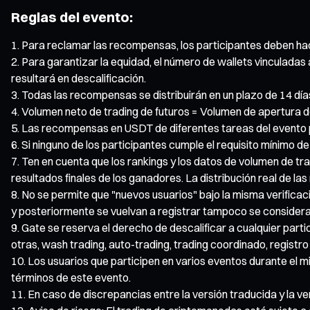
Reglas del evento:
Para reclamar las recompensas, los participantes deben hacer
Para garantizar la equidad, el número de wallets vinculadas
resultará en descalificación.
Todas las recompensas se distribuirán en un plazo de 14 días 
Volumen neto de trading de futuros = Volumen de apertura d
Las recompensas en USDT de diferentes tareas del evento
Si ninguno de los participantes cumple el requisito mínimo d
Ten en cuenta que los rankings y los datos de volumen de tr
resultados finales de los ganadores. La distribución real de las
No se permite que "nuevos usuarios" bajo la misma verificaci
y posteriormente se vuelvan a registrar tampoco se considera
Gate se reserva el derecho de descalificar a cualquier part
otras, wash trading, auto-trading, trading coordinado, regist
Los usuarios que participen en varios eventos durante el m
términos de este evento.
En caso de discrepancias entre la versión traducida y la ver