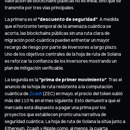
valoración de blockchains públicas no es lineal, sino que se
transmite por tres vías principales.
La primera es el
"descuento de seguridad"
. A medida
que el horizonte temporal de la amenaza cuántica se
acorta, las blockchains públicas sin una ruta clara de
migración post-cuántica pueden enfrentar un mayor
recargo de riesgo por parte de inversores a largo plazo.
Uno de los objetivos centrales de la hoja de ruta de Solana
es reforzar la confianza de los inversores mostrando un
plan de mitigación verificable.
La segunda es la
"prima de primer movimiento"
. Tras el
anuncio de la hoja de ruta resistente a la computación
cuántica de
Zcash
(ZEC) en mayo, el precio del token subió
más del 110 % en el mes siguiente. Esto demuestra que el
mercado está dispuesto a pagar una prima por los
proyectos que establecen pronto una narrativa de
seguridad cuántica. La hoja de ruta de Solana la sitúa junto a
Ethereum, Zcash y Ripple como, al menos, la cuarta