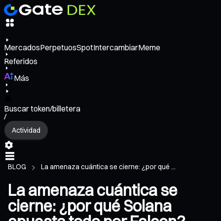
Mercados
Perpetuos
Spot
Intercambiar
Meme
Referidos
Más
Buscar token/billetera
/
Actividad
BLOG
La amenaza cuántica se cierne: ¿por qué ...
La amenaza cuántica se
cierne: ¿por qué Solana