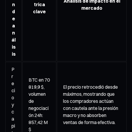
Análisis de impacto en el
n
trica
mercado
d
clave
e
a
n
ál
is
is
P
r
BTC en 70
e
819,9 $,
El precio retrocedió desde
ci
volumen
máximos, mostrando que
o
de
los compradores actúan
y
negociaci
con cautela ante la presión
c
ón 24h:
macro y no absorben
a
857,42 M
ventas de forma efectiva.
pi
$