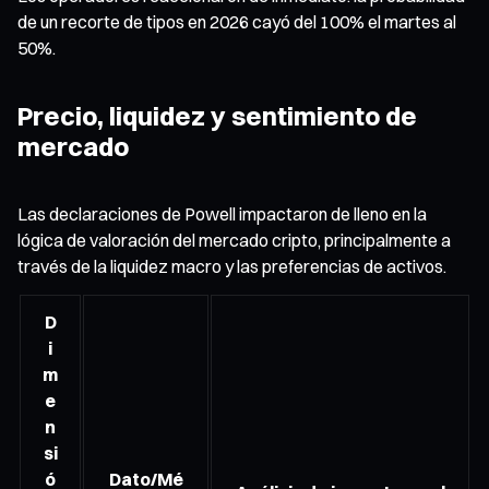
de un recorte de tipos en 2026 cayó del 100% el martes al
50%.
Precio, liquidez y sentimiento de
mercado
Las declaraciones de Powell impactaron de lleno en la
lógica de valoración del mercado cripto, principalmente a
través de la liquidez macro y las preferencias de activos.
D
i
m
e
n
si
ó
Dato/Mé