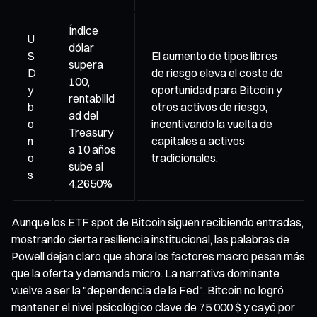
Índice
U
dólar
S
El aumento de tipos libres
supera
D
de riesgo eleva el coste de
100,
y
oportunidad para Bitcoin y
rentabilid
b
otros activos de riesgo,
ad del
o
incentivando la vuelta de
Treasury
n
capitales a activos
a 10 años
o
tradicionales.
sube al
s
4,2650%
Aunque los ETF spot de Bitcoin siguen recibiendo entradas,
mostrando cierta resiliencia institucional, las palabras de
Powell dejan claro que ahora los factores macro pesan más
que la oferta y demanda micro. La narrativa dominante
vuelve a ser la "dependencia de la Fed". Bitcoin no logró
mantener el nivel psicológico clave de 75 000 $ y cayó por