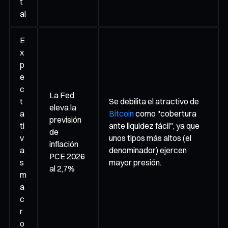
t
al
E
x
p
e
c
La Fed
t
Se debilita el atractivo de
eleva la
a
Bitcoin
como "cobertura
previsión
ti
ante liquidez fácil", ya que
de
v
unos tipos más altos (el
inflación
a
denominador) ejercen
PCE 2026
s
mayor presión.
al 2,7%
m
a
c
r
o