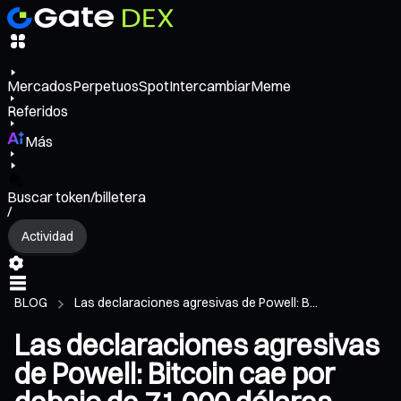
Mercados
Perpetuos
Spot
Intercambiar
Meme
Referidos
Más
Buscar token/billetera
/
Actividad
BLOG
Las declaraciones agresivas de Powell: B...
Las declaraciones agresivas
de Powell: Bitcoin cae por