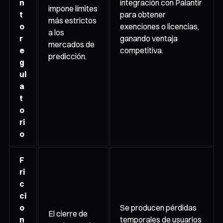
n
integración con Palantir
impone límites
t
para obtener
más estrictos
o
exenciones o licencias,
a los
r
ganando ventaja
mercados de
e
competitiva.
predicción.
g
ul
a
t
o
ri
o
F
ri
c
ci
o
Se producen pérdidas
El cierre de
n
temporales de usuarios