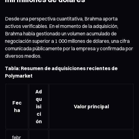
Desde una perspectiva cuantitativa, Brahma aporta
activos verificables. En el momento de la adquisición,
Brahma había gestionado un volumen acumulado de
negociación superior a 1 000 millones de dólares, una cifra
comunicada públicamente por la empresa y confirmada por
diversos medios.
Tabla: Resumen de adquisiciones recientes de
Polymarket
Ad
qu
Fec
isi
Valor principal
ha
ci
ón
febr