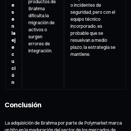
productos de
e
o incidentes de
Brahma
s
seguridad, pero con el
dificulta la
e
equipo técnico
migración de
n
incorporado, es
activos o
la
probable que se
surgen
ej
resuelvan a medio
errores de
e
plazo; la estrategia se
integración.
c
mantiene.
u
ci
ó
n
Conclusión
La adquisición de Brahma por parte de Polymarket marca
un hito en la maduración del sector de los mercados de