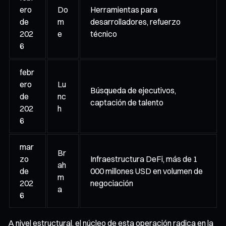
ero
Do
Herramientas para
de
m
desarrolladores, refuerzo
202
e
técnico
6
febr
ero
Lu
Búsqueda de ejecutivos,
de
nc
captación de talento
202
h
6
mar
Br
zo
Infraestructura DeFi, más de 1
ah
de
000 millones USD en volumen de
m
202
negociación
a
6
A nivel estructural, el núcleo de esta operación radica en la