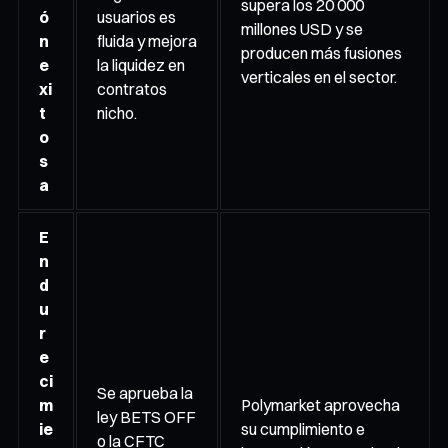
supera los 20 000
ó
usuarios es
millones USD y se
n
fluida y mejora
producen más fusiones
e
la liquidez en
verticales en el sector.
xi
contratos
t
nicho.
o
s
a
E
n
d
u
r
e
ci
Se aprueba la
m
Polymarket aprovecha
ley BETS OFF
ie
su cumplimiento e
o la CFTC