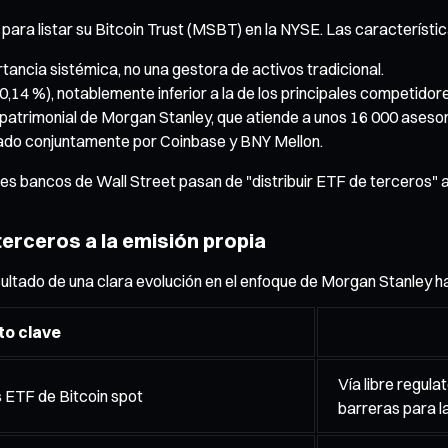
ra listar su Bitcoin Trust (MSBT) en la NYSE. Las característic
ancia sistémica, no una gestora de activos tradicional.
0,14 %), notablemente inferior a la de los principales competidor
n patrimonial de Morgan Stanley, que atiende a unos 16 000 asesore
nado conjuntamente por Coinbase y BNY Mellon.
s bancos de Wall Street pasan de "distribuir ETF de terceros" a
terceros a la emisión propia
ltado de una clara evolución en el enfoque de Morgan Stanley hac
to clave
Vía libre regul
 ETF de Bitcoin spot
barreras para l