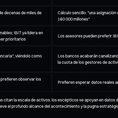
 de decenas de miles de
Cálculo sencillo: "una asignación
160 000 millones"
ables; IBIT ya lidera en
Los asesores pueden preferir IBI
er prioritarios
ancaria", viéndolo como
Los bancos acabarán canalizando
la cuota de los gestores de activ
 prefieren observar los
Prefieren esperar datos reales 
itan la escala de activos, los escépticos se apoyan en datos de l
ieve el profundo alcance del acontecimiento y la pugna estratégi