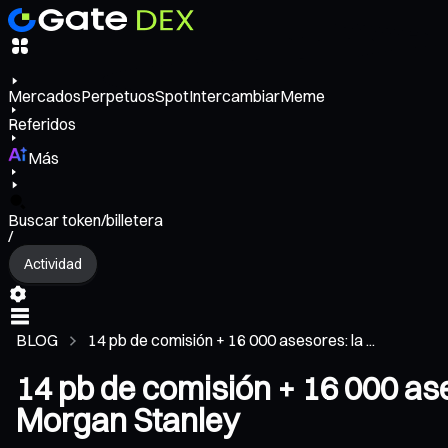
Mercados
Perpetuos
Spot
Intercambiar
Meme
Referidos
Más
Buscar token/billetera
/
Actividad
BLOG
14 pb de comisión + 16 000 asesores: la ...
14 pb de comisión + 16 000 ase
Morgan Stanley