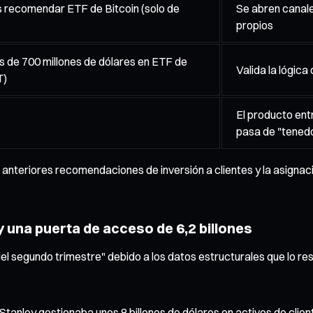
 recomendar ETF de Bitcoin (solo de
Se abren canale
propios
 de 700 millones de dólares en ETF de
Valida la lógica
T)
El producto ent
pasa de "tenedo
 anteriores recomendaciones de inversión a clientes y la asigna
 una puerta de acceso de 6,2 billones
el segundo trimestre" debido a los datos estructurales que lo re
n Stanley gestionaba unos 8 billones de dólares en activos de cli