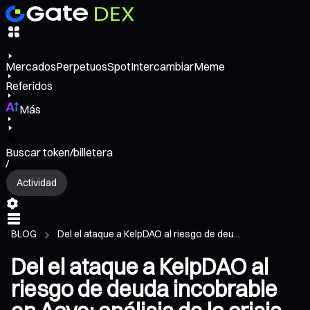
Mercados
Perpetuos
Spot
Intercambiar
Meme
Referidos
Más
Buscar token/billetera
/
Actividad
BLOG
Del el ataque a KelpDAO al riesgo de deu...
Del el ataque a KelpDAO al
riesgo de deuda incobrable