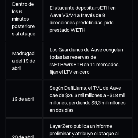
Dentro de
El atacante deposita rsETH en
los 6
Aave V3/V4 a través de 8
minutos
direcciones predefinidas, pide
posteriore
prestado WETH
s al ataque
Los Guardianes de Aave congelan
Madrugad
todas las reservas de
a del 19 de
rsETH/wrsETH en 11 mercados,
abril
fijan el LTV en cero
Según DefiLlama, el TVL de Aave
cae de $26,3 mil millones a ~$18 mil
19 de abril
millones, perdiendo $8,3 mil millones
en dos días
LayerZero publica un informe
preliminar y atribuye el ataque al
20 de abril