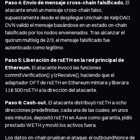
Paso 4: Envío de mensaje cross-chain falsificado.
El
atacante envió un mensaje cross-chain falso,
supuestamente desde el despliegue Unichain de KelpDAO.
DVN validó el mensaje basándose en un estado on-chain
falsificado por los nodos envenenados. Tras alcanzar el
quórum multisig de 2/3, el mensaje falsificado fue
autenticado como legítimo.
Paso 5: Liberación de rsETH en la red principal de
Ethereum.
El atacante invocó las funciones
commitVerification() y lzReceive(), haciendo que el
adaptador OFT de rsETH en Ethereum mintara y liberara
116 500 rsETH a la dirección del atacante.
Paso 6: Cash-out.
El atacante distribuyó rsETH a ocho
direcciones predefinidas, cada una de las cuales, en unos
seis minutos, depositó rsETH en Aave como garantía, pidió
prestado WETH y movió los activos fuera.
Los datos on-chain prueban el ataque: el outboundNonce de