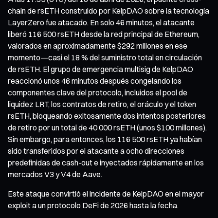
chain de rsETH construido por KelpDAO sobre la tecnología
LayerZero fue atacado. En solo 46 minutos, el atacante
liberó 116 500 rsETH desde la red principal de Ethereum,
valorados en aproximadamente $292 millones en ese
momento—casi el 18 % del suministro total en circulación
de rsETH. El grupo de emergencia multisig de KelpDAO
reaccionó unos 46 minutos después congelando los
componentes clave del protocolo, incluidos el pool de
liquidez LRT, los contratos de retiro, el oráculo y el token
rsETH, bloqueando exitosamente dos intentos posteriores
de retiro por un total de 40 000 rsETH (unos $100 millones).
Sin embargo, para entonces, los 116 500 rsETH ya habían
sido transferidos por el atacante a ocho direcciones
predefinidas de cash-out e inyectados rápidamente en los
mercados V3 y V4 de Aave.
Este ataque convirtió el incidente de KelpDAO en el mayor
exploit a un protocolo DeFi de 2026 hasta la fecha.