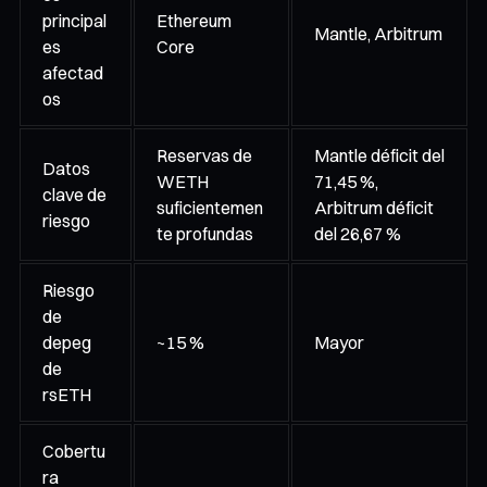
principal
Ethereum
Mantle, Arbitrum
es
Core
afectad
os
Reservas de
Mantle déficit del
Datos
WETH
71,45 %,
clave de
suficientemen
Arbitrum déficit
riesgo
te profundas
del 26,67 %
Riesgo
de
depeg
~15 %
Mayor
de
rsETH
Cobertu
ra