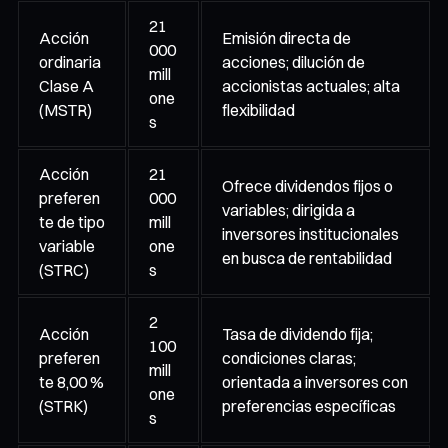
21
Acción
Emisión directa de
000
ordinaria
acciones; dilución de
mill
Clase A
accionistas actuales; alta
one
(MSTR)
flexibilidad
s
Acción
21
Ofrece dividendos fijos o
preferen
000
variables; dirigida a
te de tipo
mill
inversores institucionales
variable
one
en busca de rentabilidad
(STRC)
s
2
Acción
Tasa de dividendo fija;
100
preferen
condiciones claras;
mill
te 8,00 %
orientada a inversores con
one
(STRK)
preferencias específicas
s