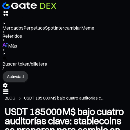
Mercados
Perpetuos
Spot
Intercambiar
Meme
Referidos
Más
Buscar token/billetera
/
Actividad
BLOG
USDT 185 000 M$ bajo cuatro auditorías c...
USDT 185 000 M$ bajo cuatro
auditorías clave: stablecoins