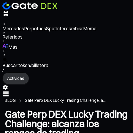
Mercados
Perpetuos
Spot
Intercambiar
Meme
Referidos
Más
Buscar token/billetera
/
Actividad
BLOG
Gate Perp DEX Lucky Trading Challenge: a...
Gate Perp DEX Lucky Trading
Challenge: alcanza los