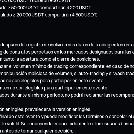
 200 000 USDT recibirán 800 USDT.
lado ≥ 50 000 USDT compartirán 4 200 USDT.
umulado ≥ 20 000 USDT compartirán 4 500 USDT.
después del registro se incluirán sus datos de trading en las esta
ing de contratos perpetuos en los mercados designados para las e
n tanto la apertura como el cierre de posiciones.
nzar el volumen mínimo de trading correspondiente; en caso de n
 manipulación maliciosa de volumen, el auto-trading y el wash tra
s no son elegibles para participar en este evento.
tes no son elegibles para participar en este evento.
ebrados durante el mismo periodo, no podrá reclamar las recompe
n en inglés, prevalecerá la versión en inglés.
inal de este evento y puede modificar los términos o cancelar el 
te volátil. Se recomienda encarecidamente a los usuarios busc
 antes de tomar cualquier decisión.