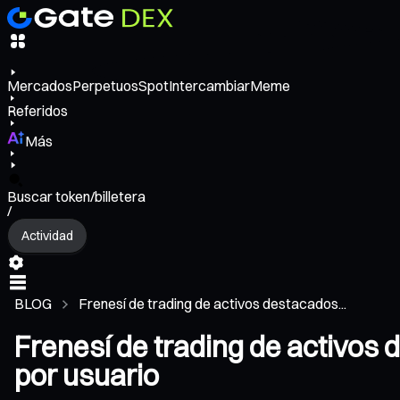
Mercados
Perpetuos
Spot
Intercambiar
Meme
Referidos
Más
Buscar token/billetera
/
Actividad
BLOG
Frenesí de trading de activos destacados...
Frenesí de trading de activos
por usuario