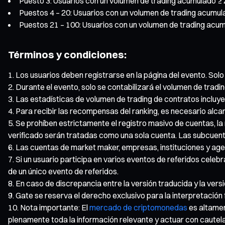
Puesto 3: Usuarios con un volumen de trading acumulado ≥
Puestos 4 – 20: Usuarios con un volumen de trading acumu
Puestos 21 – 100: Usuarios con un volumen de trading ac
Términos y condiciones:
Los usuarios deben registrarse en la página del evento. Solo 
Durante el evento, solo se contabilizará el volumen de trad
Las estadísticas de volumen de trading de contratos incluye
Para recibir las recompensas del ranking, es necesario alca
Se prohíben estrictamente el registro masivo de cuentas, la
verificado serán tratadas como una sola cuenta. Las subcuenta
Las cuentas de market maker, empresas, instituciones y agen
Si un usuario participa en varios eventos de referidos cel
de un único evento de referidos.
En caso de discrepancia entre la versión traducida y la versió
Gate se reserva el derecho exclusivo para la interpretación f
Nota importante: El
mercado de criptomonedas
es altamen
plenamente toda la información relevante y actuar con cautela