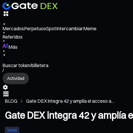
Mercados
Perpetuos
Spot
Intercambiar
Meme
Referidos
Más
Buscar token/billetera
/
Actividad
BLOG
Gate DEX integra 42 y amplía el acceso a...
Gate DEX integra 42 y amplía e
Web3