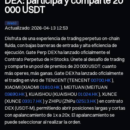
DEX: participa y comparte 20
000 USDT
Web3
Actualizado
:
2026-04-13 12:53
Disfruta de una experiencia de trading perpetuo on-chain
fluida, con bajas barreras de entrada y alta eficiencia de
ejecución. Gate Perp DEX ha lanzado oficialmente el
Contrato Perpetuo de H Stocks. Únete al desafío de trading
y comparte un pool de premios de 20 000 USDT: cuanto
más operes, más ganas. Gate DEX ha lanzado oficialmente
el trading en vivo de TENCENT (TENCENT
00700.HK
),
XIAOMI (XIAOMI
01810.HK
), MEITUAN (MEITUAN
03690.HK
), KUAISHOU (KUAISHOU
01024.HK
), XUNCE
(XUNCE
03317.HK
) y ZHIPU (ZhiPu
02513.HK
) en contrato
DEX (USDT-M), permitiendo abrir posiciones largas y cortas
con apalancamiento de 1x a 20x. El apalancamiento se
puede seleccionar al realizar la orden.