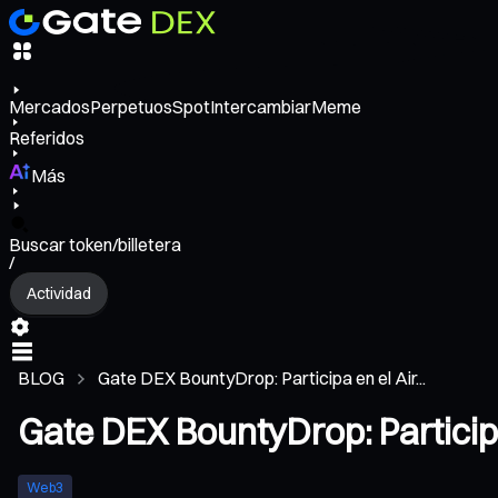
Mercados
Perpetuos
Spot
Intercambiar
Meme
Referidos
Más
Buscar token/billetera
/
Actividad
BLOG
Gate DEX BountyDrop: Participa en el Air...
Gate DEX BountyDrop: Particip
Web3