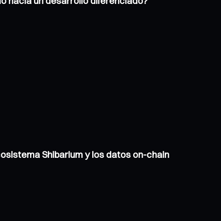
o hacia un desarrollo diferenciado?
ecosistema Shibarium y los datos on-chain