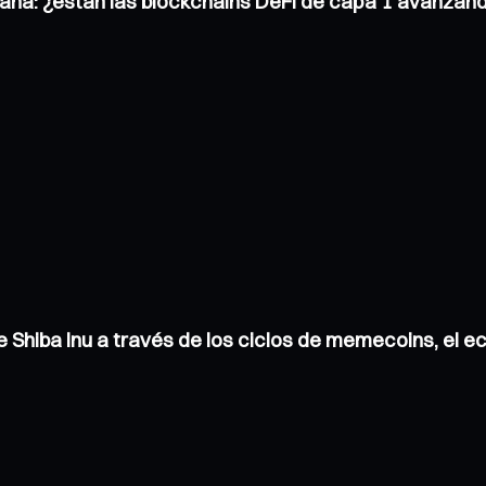
ana: ¿están las blockchains DeFi de capa 1 avanzand
de Shiba Inu a través de los ciclos de memecoins, el 