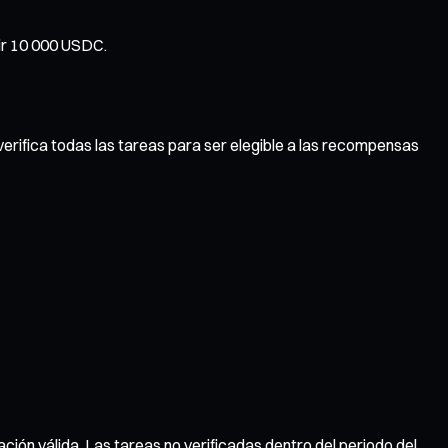
tir 10 000 USDC.
verifica todas las tareas para ser elegible a las recompensas
ción válida. Las tareas no verificadas dentro del periodo del