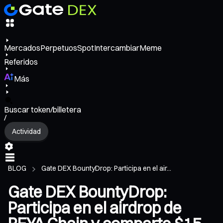
Mercados
Perpetuos
Spot
Intercambiar
Meme
Referidos
Más
Buscar token/billetera
/
Actividad
BLOG
Gate DEX BountyDrop: Participa en el air...
Gate DEX BountyDrop:
Participa en el airdrop de