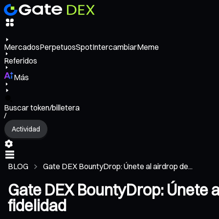
Mercados
Perpetuos
Spot
Intercambiar
Meme
Referidos
Más
Buscar token/billetera
/
Actividad
BLOG
Gate DEX BountyDrop: Únete al airdrop de...
Gate DEX BountyDrop: Únete al
fidelidad