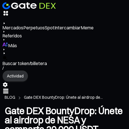
Mercados
Perpetuos
Spot
Intercambiar
Meme
Referidos
Más
Buscar token/billetera
/
Actividad
BLOG
Gate DEX BountyDrop: Únete al airdrop de...
Gate DEX BountyDrop: Únete
al airdrop de NESA y