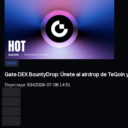
Web3
Gate DEX BountyDrop: Únete al airdrop de TeQoin
Перегляди
:
534
2026-07-08 14:51