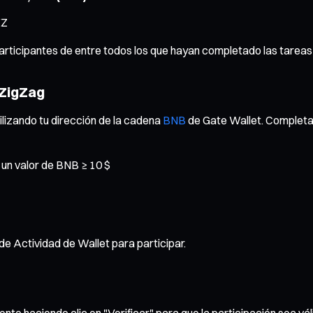
EZ
participantes de entre todos los que hayan completado las tareas
eZigZag
ilizando tu dirección de la cadena
BNB
de Gate Wallet. Completa y
 un valor de BNB ≥ 10 $
 Actividad de Wallet para participar.
nto haciendo clic en "Verificar" para que la participación sea vál