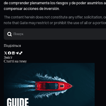
de comprender plenamente los riesgos y de poder asumirlos an
compensar acciones de inversión.
The content herein does not constitute any offer, solicitatio
note that Gate may restrict or prohibit the use of all or a por
Поділіться
Зміст
Статті на тему