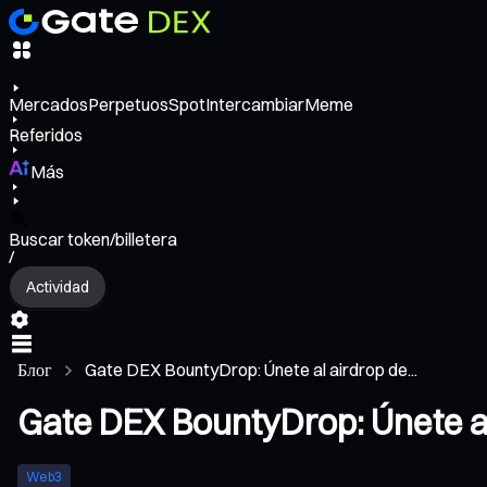
Mercados
Perpetuos
Spot
Intercambiar
Meme
Referidos
Más
Buscar token/billetera
/
Actividad
Блог
Gate DEX BountyDrop: Únete al airdrop de...
Gate DEX BountyDrop: Únete al
Web3