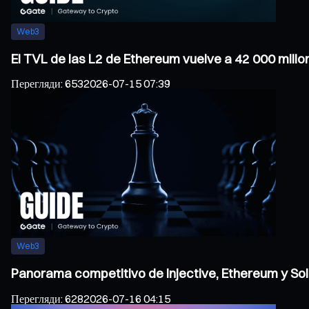
Web3
El TVL de las L2 de Ethereum vuelve a 42 000 millo
Перегляди
:
653
2026-07-15 07:39
Web3
Panorama competitivo de Injective, Ethereum y Sol
Перегляди
:
628
2026-07-16 04:15