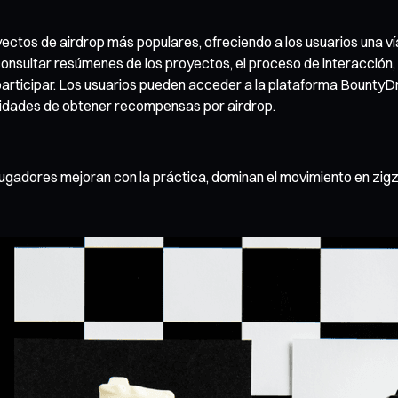
ctos de airdrop más populares, ofreciendo a los usuarios una ví
consultar resúmenes de los proyectos, el proceso de interacción,
participar. Los usuarios pueden acceder a la plataforma BountyD
ilidades de obtener recompensas por airdrop.
 jugadores mejoran con la práctica, dominan el movimiento en zi