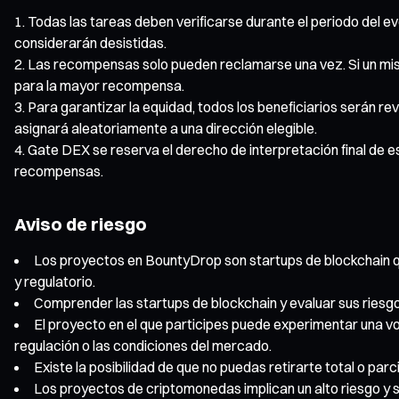
Todas las tareas deben verificarse durante el periodo del eve
considerarán desistidas.
Las recompensas solo pueden reclamarse una vez. Si un mis
para la mayor recompensa.
Para garantizar la equidad, todos los beneficiarios serán re
asignará aleatoriamente a una dirección elegible.
Gate DEX se reserva el derecho de interpretación final de e
recompensas.
Aviso de riesgo
Los proyectos en BountyDrop son startups de blockchain que
y regulatorio.
Comprender las startups de blockchain y evaluar sus riesg
El proyecto en el que participes puede experimentar una vo
regulación o las condiciones del mercado.
Existe la posibilidad de que no puedas retirarte total o p
Los proyectos de criptomonedas implican un alto riesgo y su