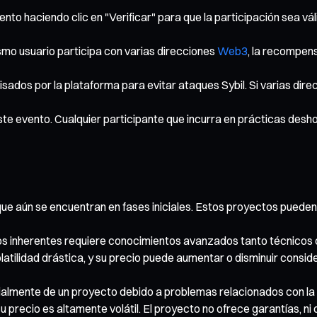
nto haciendo clic en "Verificar" para que la participación sea vál
mo usuario participa con varias direcciones
Web3
, la recompens
visados por la plataforma para evitar ataques Sybil. Si varias dir
ste evento. Cualquier participante que incurra en prácticas desh
 aún se encuentran en fases iniciales. Estos proyectos pueden co
os inherentes requiere conocimientos avanzados tanto técnicos 
latilidad drástica, y su precio puede aumentar o disminuir consi
arcialmente de un proyecto debido a problemas relacionados con l
 precio es altamente volátil. El proyecto no ofrece garantías, n