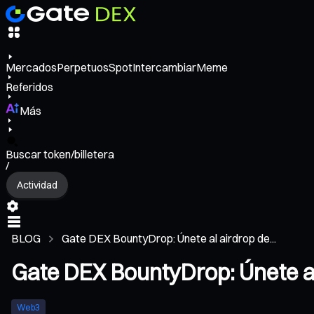
Mercados
Perpetuos
Spot
Intercambiar
Meme
Referidos
Más
Buscar token/billetera
/
Actividad
BLOG
Gate DEX BountyDrop: Únete al airdrop de...
Gate DEX BountyDrop: Únete a
Web3