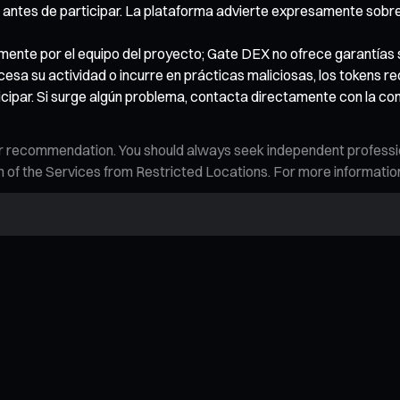
 antes de participar. La plataforma advierte expresamente sobre
nte por el equipo del proyecto; Gate DEX no ofrece garantías so
, cesa su actividad o incurre en prácticas maliciosas, los tokens 
ticipar. Si surge algún problema, contacta directamente con la co
n, or recommendation. You should always seek independent profess
tion of the Services from Restricted Locations. For more informati