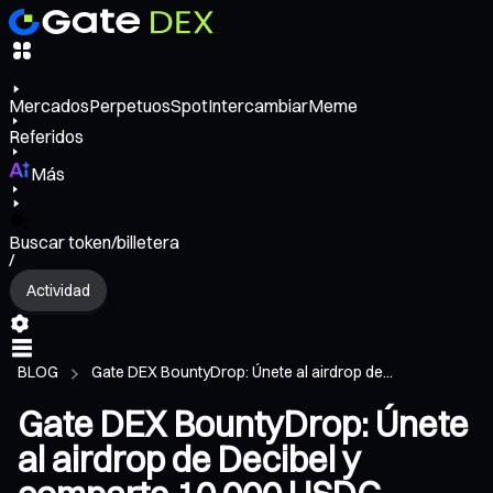
Mercados
Perpetuos
Spot
Intercambiar
Meme
Referidos
Más
Buscar token/billetera
/
Actividad
BLOG
Gate DEX BountyDrop: Únete al airdrop de...
Gate DEX BountyDrop: Únete
al airdrop de Decibel y