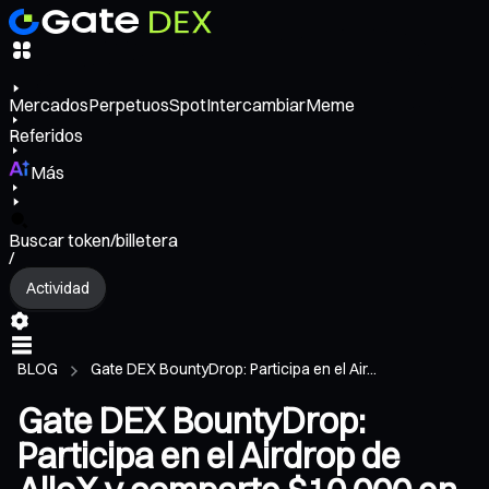
Mercados
Perpetuos
Spot
Intercambiar
Meme
Referidos
Más
Buscar token/billetera
/
Actividad
BLOG
Gate DEX BountyDrop: Participa en el Air...
Gate DEX BountyDrop:
Participa en el Airdrop de