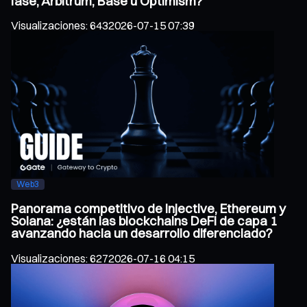
fase, Arbitrum, Base u Optimism?
Visualizaciones
:
643
2026-07-15 07:39
Web3
Panorama competitivo de Injective, Ethereum y
Solana: ¿están las blockchains DeFi de capa 1
avanzando hacia un desarrollo diferenciado?
Visualizaciones
:
627
2026-07-16 04:15