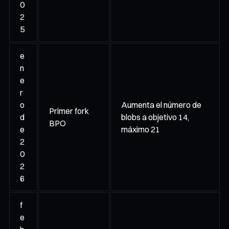
0
2
5
e
n
e
r
o
Aumenta el número de
Primer fork
d
blobs a objetivo 14,
BPO
e
máximo 21
2
0
2
6
f
e