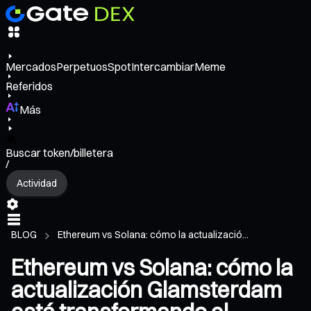
Mercados
Perpetuos
Spot
Intercambiar
Meme
Referidos
Más
Buscar token/billetera
/
Actividad
BLOG
Ethereum vs Solana: cómo la actualizació...
Ethereum vs Solana: cómo la
actualización Glamsterdam