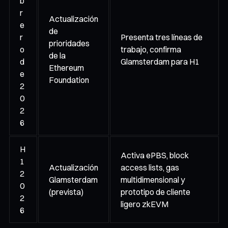
b
r
Actualización
e
de
r
Presenta tres líneas de
prioridades
o
trabajo, confirma
de la
d
Glamsterdam para H1
Ethereum
e
Foundation
2
0
2
6
H
Activa ePBS, block
1
Actualización
access lists, gas
2
Glamsterdam
multidimensional y
0
(prevista)
prototipo de cliente
2
ligero zkEVM
6