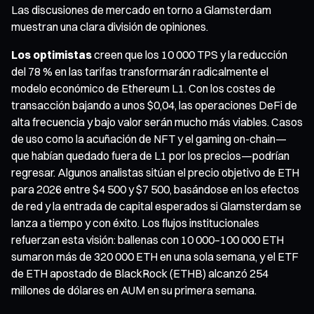
Las discusiones de mercado en torno a Glamsterdam
muestran una clara división de opiniones.
Los optimistas
creen que los 10 000 TPS y la reducción
del 78 % en las tarifas transformarán radicalmente el
modelo económico de Ethereum L1. Con los costes de
transacción bajando a unos $0,04, las operaciones DeFi de
alta frecuencia y bajo valor serán mucho más viables. Casos
de uso como la acuñación de NFT y el gaming on-chain—
que habían quedado fuera de L1 por los precios—podrían
regresar. Algunos analistas sitúan el precio objetivo de ETH
para 2026 entre $4 500 y $7 500, basándose en los efectos
de red y la entrada de capital esperados si Glamsterdam se
lanza a tiempo y con éxito. Los flujos institucionales
refuerzan esta visión: ballenas con 10 000–100 000 ETH
sumaron más de 320 000 ETH en una sola semana, y el ETF
de ETH apostado de BlackRock (ETHB) alcanzó 254
millones de dólares en AUM en su primera semana.