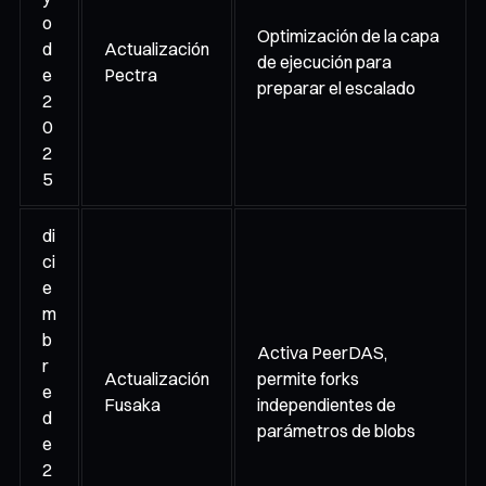
o
Optimización de la capa
d
Actualización
de ejecución para
e
Pectra
preparar el escalado
2
0
2
5
di
ci
e
m
b
Activa PeerDAS,
r
Actualización
permite forks
e
Fusaka
independientes de
d
parámetros de blobs
e
2