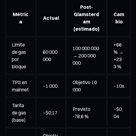
Post-
Métric
Glamsterd
Cam
Actual
a
am
bio
(estimado)
Límite
+66
100 000 000
de gas
60 000
% →
→ 200 000
por
000
+23
000
bloque
3 %
TPS en
Objetivo 10
~1 000
~10x
mainnet
000
Tarifa
Previsto
~$0,
de gas
~$0,17
-78,6 %
04
(base)
Objetiv