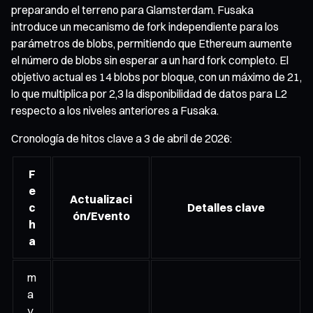
preparando el terreno para Glamsterdam. Fusaka
introduce un mecanismo de fork independiente para los
parámetros de blobs, permitiendo que Ethereum aumente
el número de blobs sin esperar a un hard fork completo. El
objetivo actual es 14 blobs por bloque, con un máximo de 21,
lo que multiplica por 2,3 la disponibilidad de datos para L2
respecto a los niveles anteriores a Fusaka.
Cronología de hitos clave a 3 de abril de 2026:
F
e
Actualizaci
c
Detalles clave
ón/Evento
h
a
m
a
y