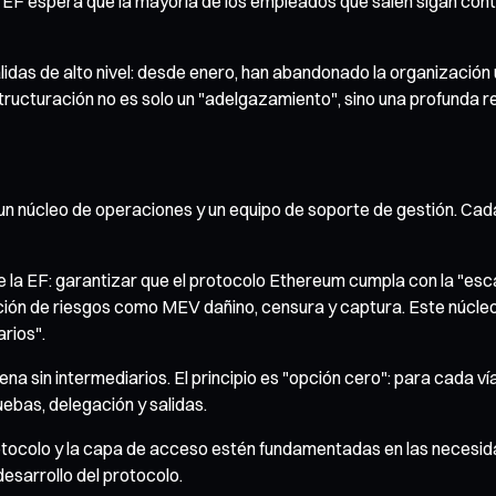
a EF espera que la mayoría de los empleados que salen sigan con
das de alto nivel: desde enero, han abandonado la organización u
structuración no es solo un "adelgazamiento", sino una profunda r
un núcleo de operaciones y un equipo de soporte de gestión. Cad
de la EF: garantizar que el protocolo Ethereum cumpla con la "esc
ación de riesgos como MEV dañino, censura y captura. Este núcl
arios".
a sin intermediarios. El principio es "opción cero": para cada vía 
ebas, delegación y salidas.
otocolo y la capa de acceso estén fundamentadas en las necesida
desarrollo del protocolo.