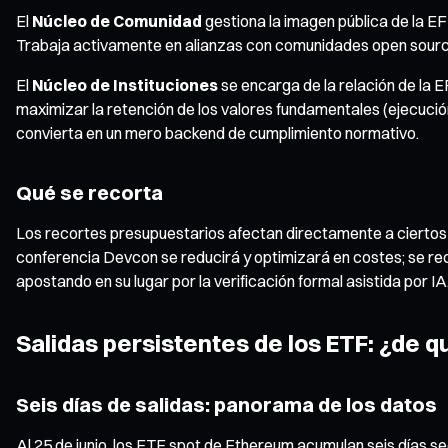
El
Núcleo de Comunidad
gestiona la imagen pública de la EF
Trabaja activamente en alianzas con comunidades open source 
El
Núcleo de Instituciones
se encarga de la relación de la E
maximizar la retención de los valores fundamentales (ejecución
convierta en un mero backend de cumplimiento normativo.
Qué se recorta
Los recortes presupuestarios afectan directamente a ciertos 
conferencia Devcon se reducirá y optimizará en costes; se re
apostando en su lugar por la verificación formal asistida por IA
Salidas persistentes de los ETF: ¿de q
Seis días de salidas: panorama de los datos
Al 25 de junio, los ETF spot de Ethereum acumulan seis días seg