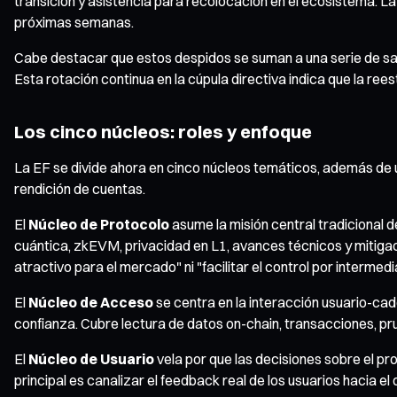
transición y asistencia para recolocación en el ecosistema. L
próximas semanas.
Cabe destacar que estos despidos se suman a una serie de sali
Esta rotación continua en la cúpula directiva indica que la ree
Los cinco núcleos: roles y enfoque
La EF se divide ahora en cinco núcleos temáticos, además de 
rendición de cuentas.
El
Núcleo de Protocolo
asume la misión central tradicional 
cuántica, zkEVM, privacidad en L1, avances técnicos y mitig
atractivo para el mercado" ni "facilitar el control por intermedi
El
Núcleo de Acceso
se centra en la interacción usuario-caden
confianza. Cubre lectura de datos on-chain, transacciones, pru
El
Núcleo de Usuario
vela por que las decisiones sobre el pr
principal es canalizar el feedback real de los usuarios hacia el 