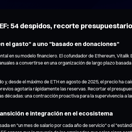
EF: 54 despidos, recorte presupuestario
en el gasto" a uno "basado en donaciones"
tal en su modelo financiero. El cofundador de Ethereum, Vitalik B
 anuales a convertirse en una organización de largo plazo basad
mitado y, desde el máximo de ETH en agosto de 2025, el precio ha 
 previos agotaría rápidamente las reservas. Recortar el presupuest
arias décadas: una contracción proactiva para la supervivencia a la
ransición e integración en el ecosistema
a en "un mes de salario por cada año de servicio" o el "estándar