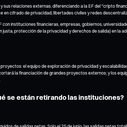
 y sus relaciones externas, diferenciando a la EF del "cripto fin
en cifrado de privacidad, libertades civiles y redes descentrali
F con instituciones financieras, empresas, gobiernos, universidad
 justa, protección de la privacidad y derechos de salida) en la ad
proyectos: el equipo de exploración de privacidad y escalabilid
cortará la financiación de grandes proyectos externos; y los equ
.
ué se están retirando las instituciones?
uidos de salidas netas. Solo el 25 de junio, las salidas netas tot