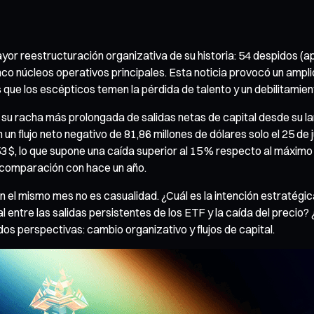
or reestructuración organizativa de su historia: 54 despidos (apr
o núcleos operativos principales. Esta noticia provocó un amplio 
que los escépticos temen la pérdida de talento y un debilitamien
su racha más prolongada de salidas netas de capital desde su la
n flujo neto negativo de 81,86 millones de dólares solo el 25 de j
 $, lo que supone una caída superior al 15 % respecto al máximo de
 comparación con hace un año.
l mismo mes no es casualidad. ¿Cuál es la intención estratégica
l entre las salidas persistentes de los ETF y la caída del precio
os perspectivas: cambio organizativo y flujos de capital.