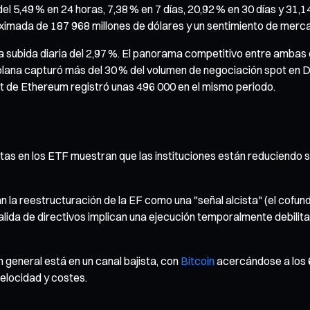
del 5,49 % en 24 horas, 7,38 % en 7 días, 20,92 % en 30 días y 31,
ximada de 187 968 millones de dólares y un sentimiento de merca
 una subida diaria del 2,97 %. El panorama competitivo entre amb
Solana capturó más del 30 % del volumen de negociación spot en 
net de Ethereum registró unas 496 000 en el mismo periodo.
as en los ETF muestran que las instituciones están reduciendo s
 la reestructuración de la EF como una "señal alcista" (el cofund
 salida de directivos implican una ejecución temporalmente debili
 general está en un canal bajista, con
Bitcoin
acercándose a los 
elocidad y costes.