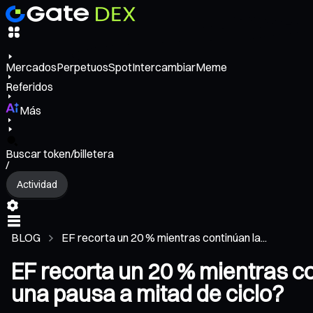
Mercados
Perpetuos
Spot
Intercambiar
Meme
Referidos
Más
Buscar token/billetera
/
Actividad
BLOG
EF recorta un 20 % mientras continúan la...
EF recorta un 20 % mientras co
una pausa a mitad de ciclo?