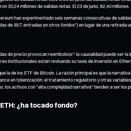
on 30,24 millones de salidas netas. El 23 de junio, 82,40 millones.
ereum han experimentado seis semanas consecutivas de salidas n
das de IBIT, entradas en otros fondos") en lugar de una retirada u
as de precio provocan reembolsos": la causalidad puede ser la in
ores institucionales están revisando su tesis de inversión en Ethe
 la de los ETF de Bitcoin. La razón principal es que la narrativ
el avance en tokenización, el tratamiento regulatorio y otras var
sgo, los activos con "alta complejidad narrativa" tienden a ser los
e ETH: ¿ha tocado fondo?