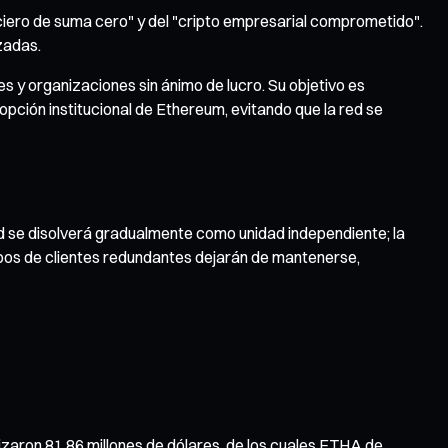
anciero de suma cero" y del "cripto empresarial comprometido".
zadas.
es y organizaciones sin ánimo de lucro. Su objetivo es
opción institucional de Ethereum, evitando que la red se
ad se disolverá gradualmente como unidad independiente; la
ipos de clientes redundantes dejarán de mantenerse,
alizaron 81,86 millones de dólares, de los cuales ETHA de