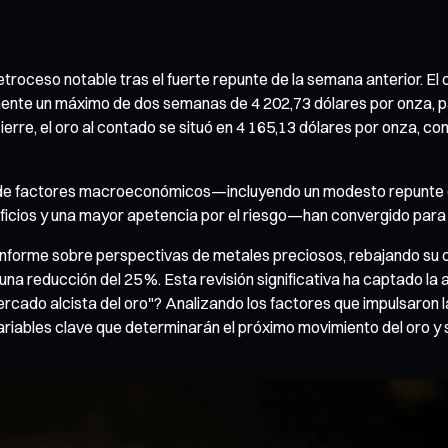
 retroceso notable tras el fuerte repunte de la semana anterior. El 
vemente un máximo de dos semanas de 4 202,73 dólares por onza, 
rre, el oro al contado se situó en 4 165,13 dólares por onza, con 
de factores macroeconómicos—incluyendo un modesto repunte del
icios y una mayor apetencia por el riesgo—han convergido para ej
 informe sobre perspectivas de metales preciosos, rebajando su ob
una reducción del 25 %. Esta revisión significativa ha captado la
rcado alcista del oro"? Analizando los factores que impulsaron l
variables clave que determinarán el próximo movimiento del oro y 