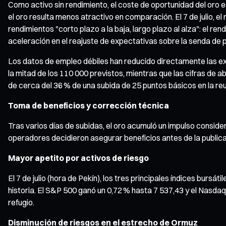
Como activo sin rendimiento, el coste de oportunidad del oro 
el oro resulta menos atractivo en comparación. El 7 de julio, 
rendimientos "corto plazo a la baja, largo plazo al alza": el re
aceleración en el reajuste de expectativas sobre la senda de po
Los datos de empleo débiles han reducido directamente las exp
la mitad de los 110 000 previstos, mientras que las cifras de a
de cerca del 36 % de una subida de 25 puntos básicos en la reu
Toma de beneficios y corrección técnica
Tras varios días de subidas, el oro acumuló un impulso consider
operadores decidieron asegurar beneficios antes de la publicaci
Mayor apetito por activos de riesgo
El 7 de julio (hora de Pekín), los tres principales índices burs
historia. El S&P 500 ganó un 0,72 % hasta 7 537,43 y el Nasda
refugio.
Disminución de riesgos en el estrecho de Ormuz