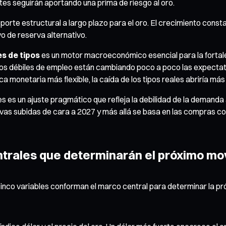
tes seguirán aportando una prima de riesgo al oro.
porte estructural a largo plazo para el oro. El crecimiento co
vo de reserva alternativo.
es de tipos
es un motor macroeconómico esencial para la fortale
tos débiles de empleo están cambiando poco a poco las expectati
onetaria más flexible, la caída de los tipos reales abriría más p
es un ajuste pragmático que refleja la debilidad de la demanda a 
evas subidas de cara a 2027 y más allá se basa en las compras c
entrales que determinarán el próximo mo
cinco variables conforman el marco central para determinar la pró