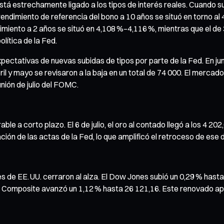
está estrechamente ligado a los tipos de interés reales. Cuando 
el rendimiento de referencia del bono a 10 años se situó en torno
ndimiento a 2 años se situó en 4,108 %–4,116 %, mientras que el de
lítica de la Fed.
ectativas de nuevas subidas de tipos por parte de la Fed. En jun
bril y mayo se revisaron a la baja en un total de 74 000. El merca
nión de julio del FOMC.
able a corto plazo. El 6 de julio, el oro al contado llegó a los 4
ón de las actas de la Fed, lo que amplificó el retroceso de ese d
átiles de EE. UU. cerraron al alza. El Dow Jones subió un 0,29 % ha
q Composite avanzó un 1,12 % hasta 26 121,16. Este renovado apet