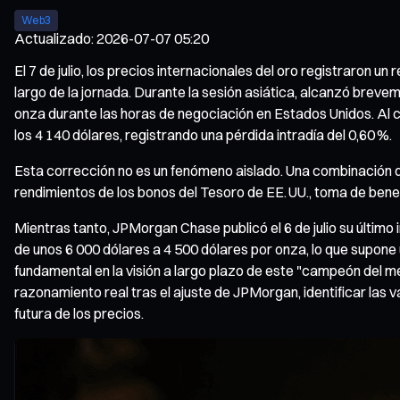
Web3
Actualizado
:
2026-07-07 05:20
El 7 de julio, los precios internacionales del oro registraron un
largo de la jornada. Durante la sesión asiática, alcanzó bre
onza durante las horas de negociación en Estados Unidos. Al cie
los 4 140 dólares, registrando una pérdida intradía del 0,60 %.
Esta corrección no es un fenómeno aislado. Una combinación 
rendimientos de los bonos del Tesoro de EE. UU., toma de benef
Mientras tanto, JPMorgan Chase publicó el 6 de julio su último
de unos 6 000 dólares a 4 500 dólares por onza, lo que supone 
fundamental en la visión a largo plazo de este "campeón del me
razonamiento real tras el ajuste de JPMorgan, identificar las 
futura de los precios.