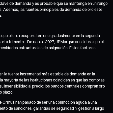
s clave de demanda y es probable que se mantenga en un rango
idas. Además, las fuentes principales de demanda de oro este
a.
ra que el oro recupere terreno gradualmente en la segunda
cuarto trimestre. De cara a 2027, JPMorgan considera que el
cesidades estructurales de asignación. Estos factores
en la fuente incremental más estable de demanda en la
la mayoría de las instituciones coinciden en que las compras
su insensibilidad al precio: los bancos centrales compran oro
o plazo.
ho de Ormuz han pasado de ser una conmoción aguda a una
nto de sanciones, garantías de seguridad ni gestión a largo