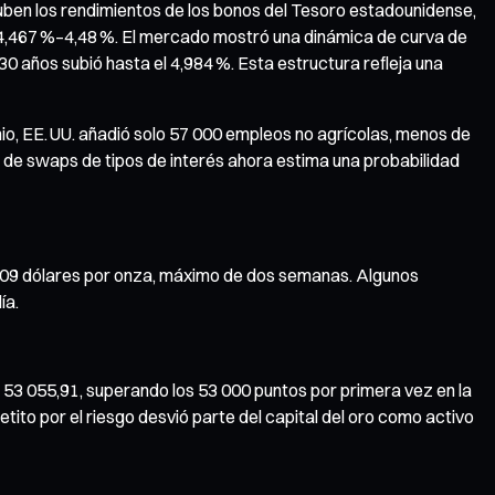
suben los rendimientos de los bonos del Tesoro estadounidense,
 al 4,467 %–4,48 %. El mercado mostró una dinámica de curva de
 30 años subió hasta el 4,984 %. Esta estructura refleja una
io, EE. UU. añadió solo 57 000 empleos no agrícolas, menos de
do de swaps de tipos de interés ahora estima una probabilidad
 202,09 dólares por onza, máximo de dos semanas. Algunos
ía.
sta 53 055,91, superando los 53 000 puntos por primera vez en la
ito por el riesgo desvió parte del capital del oro como activo