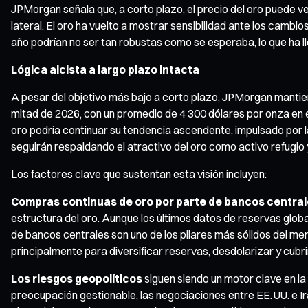
JPMorgan señala que, a corto plazo, el precio del oro puede 
lateral. El oro ha vuelto a mostrar sensibilidad ante los cambi
año podrían no ser tan robustas como se esperaba, lo que ha lle
Lógica alcista a largo plazo intacta
A pesar del objetivo más bajo a corto plazo, JPMorgan mantien
mitad de 2026, con un promedio de 4 300 dólares por onza en e
oro podría continuar su tendencia ascendente, impulsado por 
seguirán respaldando el atractivo del oro como activo refugio 
Los factores clave que sustentan esta visión incluyen:
Compras continuas de oro por parte de bancos central
estructura del oro. Aunque los últimos datos de reservas glob
de bancos centrales son uno de los pilares más sólidos del mer
principalmente para diversificar reservas, desdolarizar y cubr
Los riesgos geopolíticos
siguen siendo un motor clave en l
preocupación gestionable, las negociaciones entre EE. UU. e I