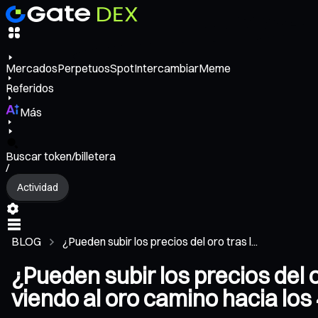
Mercados
Perpetuos
Spot
Intercambiar
Meme
Referidos
Más
Buscar token/billetera
/
Actividad
BLOG
¿Pueden subir los precios del oro tras l...
¿Pueden subir los precios del 
viendo al oro camino hacia los