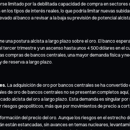
verse limitado por la debilitada capacidad de compra en sectore
os en los tipos de interés reales, lo que podría limitar nuevas sub
vado al banco a revisar a la baja su previsión de potencial alcist
e una postura alcista a largo plazo sobre el oro. El banco espe
l tercer trimestre y un ascenso hasta unos 4 500 dólares en el 
las compras de bancos centrales, una mayor demanda física y ne
y de reserva a largo plazo.
es.
La adquisición de oro por bancos centrales se ha convertido 
ales de oro de bancos centrales no se presentan completos aquí, 
cado alcista del oro a largo plazo. Esta demanda es singular por 
ir riesgos geopolíticos, más que por movimientos de precio a cort
a formación del precio del oro. Aunque los riesgos en el estrec
rán están estancadas, sin avances en temas nucleares, levantamie