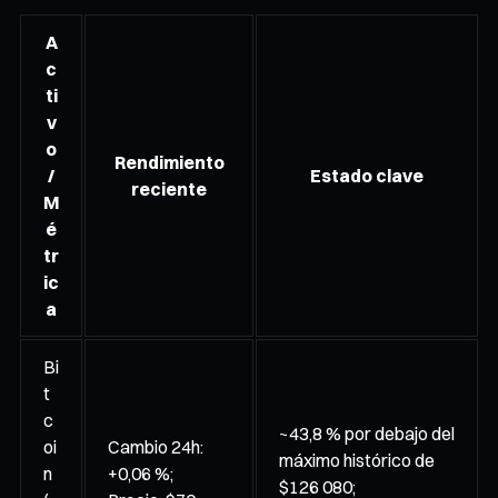
A
c
ti
v
o
Rendimiento
/
Estado clave
reciente
M
é
tr
ic
a
Bi
t
c
~43,8 % por debajo del
oi
Cambio 24h:
máximo histórico de
n
+0,06 %;
$126 080;