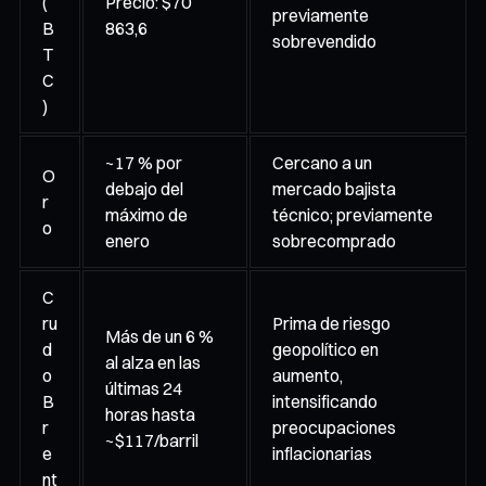
(
Precio: $70
previamente
B
863,6
sobrevendido
T
C
)
~17 % por
Cercano a un
O
debajo del
mercado bajista
r
máximo de
técnico; previamente
o
enero
sobrecomprado
C
ru
Prima de riesgo
Más de un 6 %
d
geopolítico en
al alza en las
o
aumento,
últimas 24
B
intensificando
horas hasta
r
preocupaciones
~$117/barril
e
inflacionarias
nt