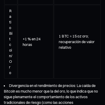
R
a
ti
o
Bi
1 BTC ≈ 15 oz oro;
t
+1 % en 24
recuperación de valor
c
horas
relativo
oi
n/
O
r
o
Divergencia en el rendimiento de precios: La caída de
Bitcoin es mucho menor que la del oro, lo que indica que no
sigue plenamente el comportamiento de los activos
tradicionales de riesgo (como las acciones