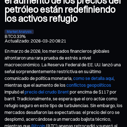
el aumento de los precios del
petróleo están redefiniendo
los activos refugio
Market Analysis
BTC
0.33%
Actualizado
:
2026-03-20 08:21
En marzo de 2026, los mercados financieros globales
afrontaron una rara prueba de estrés a nivel
macroeconómico. La Reserva Federal de EE. UU. lanzó una
señal sorprendentemente restrictiva en su último
comunicado de política monetaria,
como se detalla aquí
,
mientras que el aumento de los
conflictos geopolíticos
impulsó el
precio del crudo Brent
por encima de $117 por
barril. Tradicionalmente, se espera que el oro actúe como
refugio seguro en este tipo de turbulencias. Sin embargo, los
mercados desafiaron las expectativas: el precio del oro se
desplomó, acercándose a un mercado bajista técnico,
mientras que
Bitcoin
(BTC) apenas retrocedió y superó al