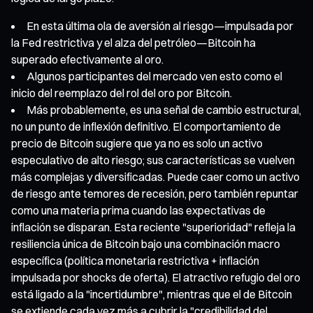
En esta última ola de aversión al riesgo—impulsada por
la Fed restrictiva y el alza del petróleo—Bitcoin ha
superado efectivamente al oro.
Algunos participantes del mercado ven esto como el
inicio del reemplazo del rol del oro por Bitcoin.
Más probablemente, es una señal de cambio estructural,
no un punto de inflexión definitivo. El comportamiento de
precio de Bitcoin sugiere que ya no es solo un activo
especulativo de alto riesgo; sus características se vuelven
más complejas y diversificadas. Puede caer como un activo
de riesgo ante temores de recesión, pero también repuntar
como una materia prima cuando las expectativas de
inflación se disparan. Esta reciente "superioridad" refleja la
resiliencia única de Bitcoin bajo una combinación macro
específica (política monetaria restrictiva + inflación
impulsada por shocks de oferta). El atractivo refugio del oro
está ligado a la "incertidumbre", mientras que el de Bitcoin
se extiende cada vez más a cubrir la "credibilidad del