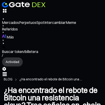
Mercados
Perpetuos
Spot
Intercambiar
Meme
Referidos
Más
Buscar token/billetera
/
Actividad
BLOG
¿Ha encontrado el rebote de Bitcoin una ...
¿Ha encontrado el rebote de
Bitcoin una resistencia