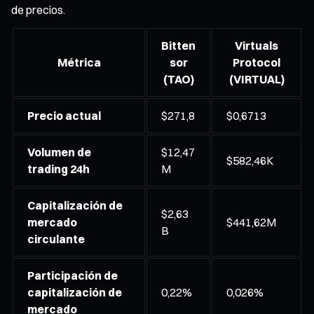
de precios.
Bitten
Virtuals
Métrica
sor
Protocol
(TAO)
(VIRTUAL)
Precio actual
$271,8
$0,6713
Volumen de
$12,47
$582,46K
trading 24h
M
Capitalización de
$2,63
mercado
$441,62M
B
circulante
Participación de
capitalización de
0,22%
0,026%
mercado