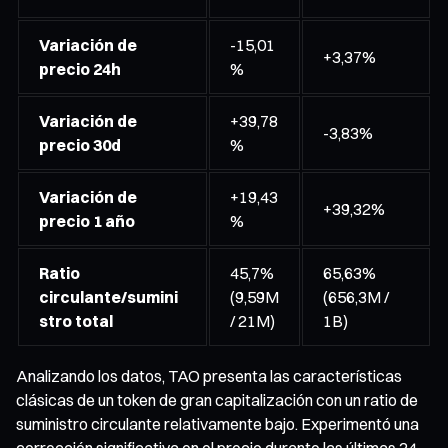
Variación de
-15,01
+3,37%
precio 24h
%
Variación de
+39,78
-3,83%
precio 30d
%
Variación de
+19,43
+39,32%
precio 1 año
%
Ratio
45,7%
65,63%
circulante/sumini
(9,59M
(656,3M /
stro total
/ 21M)
1B)
Analizando los datos, TAO presenta las características
clásicas de un token de gran capitalización con un ratio de
suministro circulante relativamente bajo. Experimentó una
corrección significativa en el precio durante las últimas 24