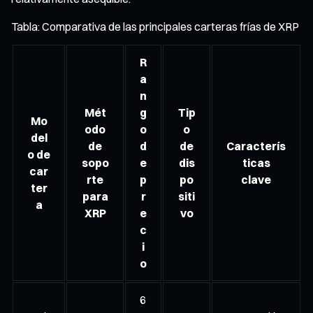
Tabla: Comparativa de las principales carteras frías de XRP
R
a
n
Mét
g
Tip
Mo
odo
o
o
del
de
d
de
Caracterís
o de
sopo
e
dis
ticas
car
rte
p
po
clave
ter
para
r
siti
a
XRP
e
vo
c
i
o
6