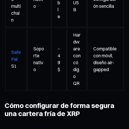
b
US
multi
o
ón sencilla
l
B
chai
e
n
Har
dw
Sopo
~
are
Compatible
Safe
rte
4
con
con móvil,
Pal
nativ
9
có
diseño air-
S1
o
$
dig
gapped
o
QR
Cómo configurar de forma segura
una cartera fría de XRP