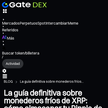
Mercados
Perpetuos
Spot
Intercambiar
Meme
Referidos
Más
Buscar token/billetera
/
Actividad
BLOG
La guía definitiva sobre monederos fríos...
La guía definitiva sobre
monederos fríos de XRP: