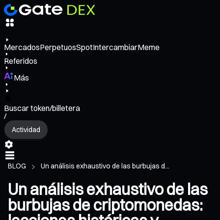
Mercados
Perpetuos
Spot
Intercambiar
Meme
Referidos
Más
Buscar token/billetera
/
Actividad
BLOG
Un análisis exhaustivo de las burbujas d...
Un análisis exhaustivo de las
burbujas de criptomonedas: